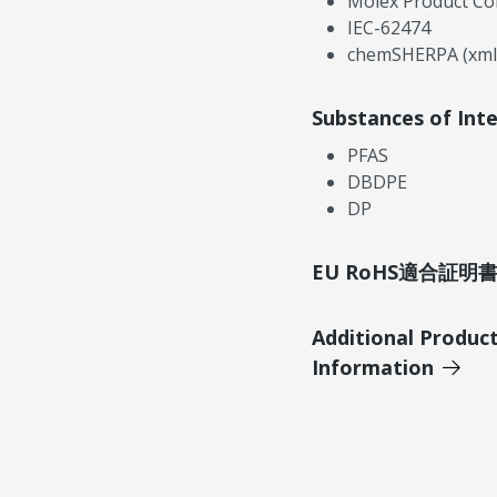
Molex Product Co
IEC-62474
chemSHERPA (xml
Substances of Int
PFAS
DBDPE
DP
EU RoHS適合証
Additional Produc
Information