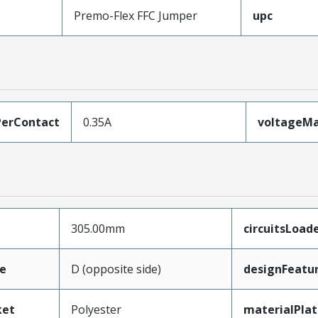
Premo-Flex FFC Jumper
upc
erContact
0.35A
voltageM
305.00mm
circuitsLoad
e
D (opposite side)
designFeatu
ket
Polyester
materialPla