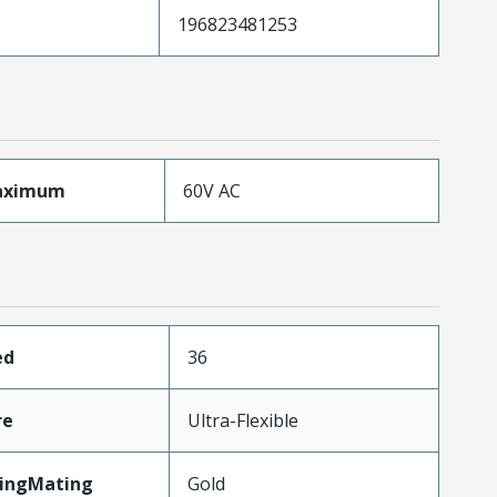
196823481253
aximum
60V AC
ed
36
re
Ultra-Flexible
tingMating
Gold