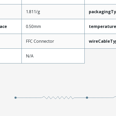
1.811/g
packagingT
face
0.50mm
temperatur
FFC Connector
wireCableTy
N/A