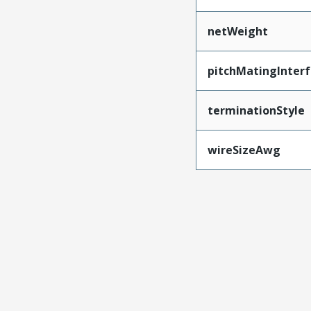
netWeight
pitchMatingInter
terminationStyle
wireSizeAwg