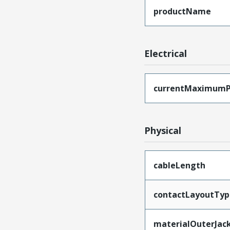
productName
Electrical
currentMaximumP
Physical
cableLength
contactLayoutTyp
materialOuterJac