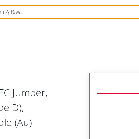
15120
151200402
FC Jumper,
pe D),
ld (Au)