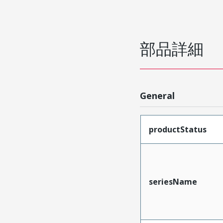
部品詳細
General
productStatus
seriesName