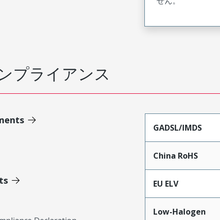
せん。
ンプライアンス
ments
GADSL/IMDS
China RoHS
ts
EU ELV
Low-Halogen