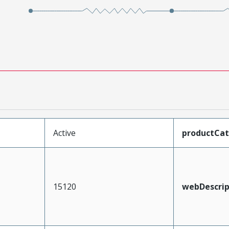
Active
productCa
15120
webDescrip