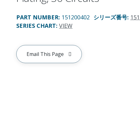
PART NUMBER
:
151200402
シリーズ番号
:
151
SERIES CHART
:
VIEW
Email This Page