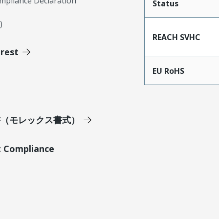
mpliance Declaration
Status
)
REACH SVHC
erest
EU RoHS
明書（モレックス書式）
t Compliance