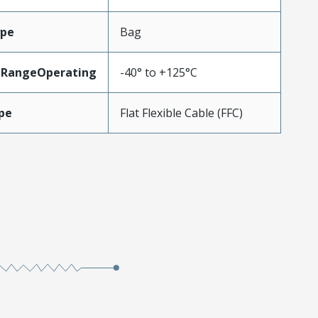
ype
Bag
eRangeOperating
-40° to +125°C
pe
Flat Flexible Cable (FFC)