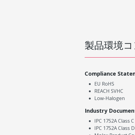
製品環境コ
Compliance State
EU RoHS
REACH SVHC
Low-Halogen
Industry Documen
IPC 1752A Class C
IPC 1752A Class D