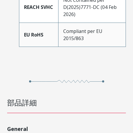
REACH SVHC
D(2025)7771-DC (04 Feb
2026)
Compliant per EU
EU RoHS
2015/863
部品詳細
General