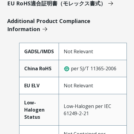
EU RoHS適合証明書（モレックス書式）
Additional Product Compliance
Information
GADSL/IMDS
Not Relevant
China RoHS
per SJ/T 11365-2006
EU ELV
Not Relevant
Low-
Low-Halogen per IEC
Halogen
61249-2-21
Status
Not Contained per