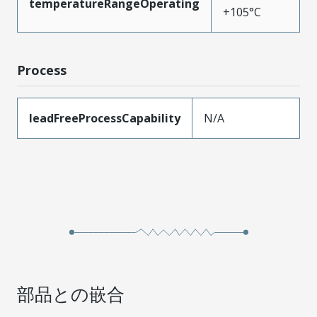
temperatureRangeOperating
+105°C
Process
leadFreeProcessCapability
N/A
部品との嵌合