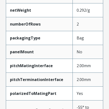
netWeight
0.292/g
numberOfRows
2
packagingType
Bag
panelMount
No
pitchMatingInterface
2.00mm
pitchTerminationInterface
2.00mm
polarizedToMatingPart
Yes
-55° to