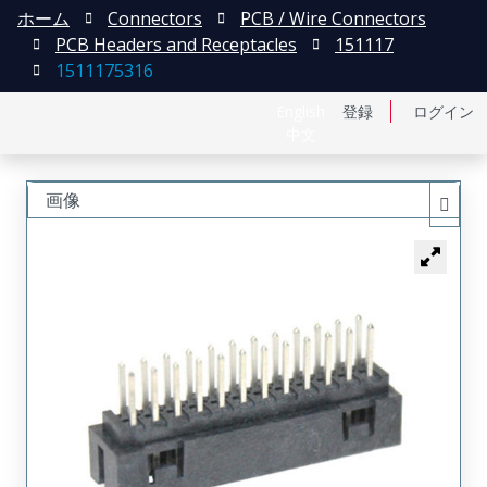
ホーム
Connectors
PCB / Wire Connectors
PCB Headers and Receptacles
151117
1511175316
English
登録
ログイン
中文
画像