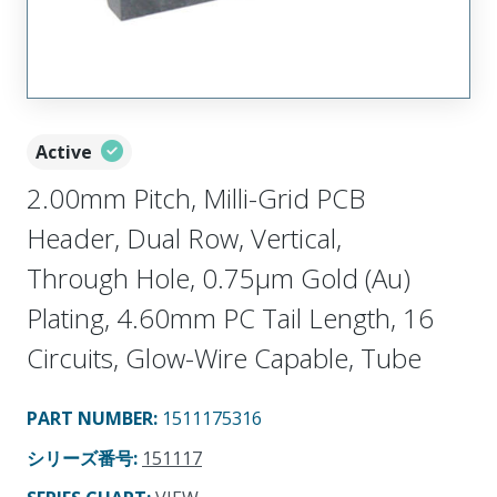
Active
2.00mm Pitch, Milli-Grid PCB
Header, Dual Row, Vertical,
Through Hole, 0.75µm Gold (Au)
Plating, 4.60mm PC Tail Length, 16
Circuits, Glow-Wire Capable, Tube
PART NUMBER
:
1511175316
シリーズ番号
:
151117