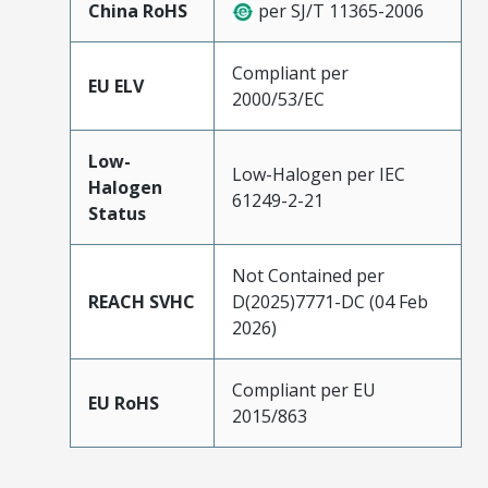
China RoHS
per SJ/T 11365-2006
Compliant per
EU ELV
2000/53/EC
Low-
Low-Halogen per IEC
Halogen
61249-2-21
Status
Not Contained per
REACH SVHC
D(2025)7771-DC (04 Feb
2026)
Compliant per EU
EU RoHS
2015/863