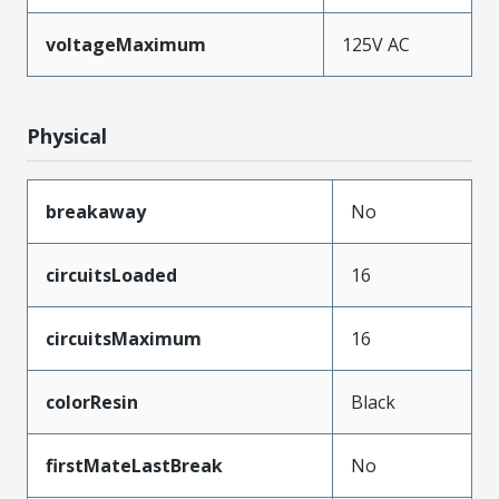
voltageMaximum
125V AC
Physical
breakaway
No
circuitsLoaded
16
circuitsMaximum
16
colorResin
Black
firstMateLastBreak
No