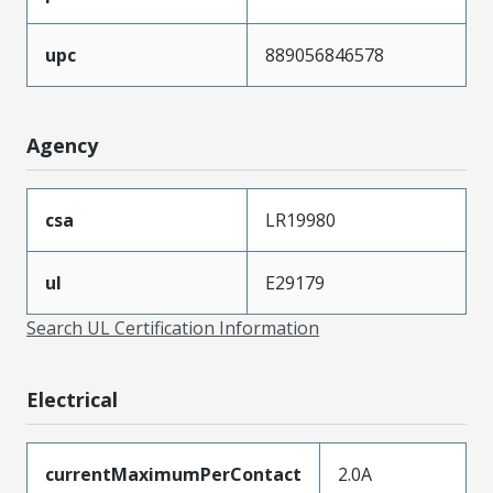
upc
889056846578
Agency
csa
LR19980
ul
E29179
Search UL Certification Information
Electrical
currentMaximumPerContact
2.0A