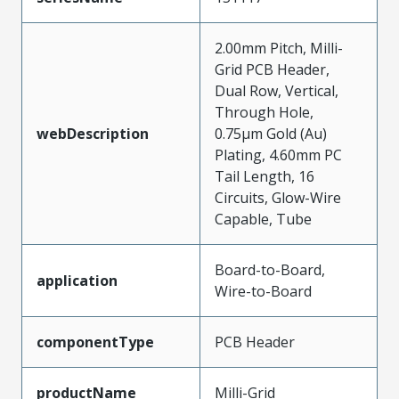
2.00mm Pitch, Milli-
Grid PCB Header,
Dual Row, Vertical,
Through Hole,
webDescription
0.75µm Gold (Au)
Plating, 4.60mm PC
Tail Length, 16
Circuits, Glow-Wire
Capable, Tube
Board-to-Board,
application
Wire-to-Board
componentType
PCB Header
productName
Milli-Grid