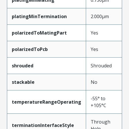
platingMinTermination
2.000µm
polarizedToMatingPart
Yes
polarizedToPcb
Yes
shrouded
Shrouded
stackable
No
-55° to
temperatureRangeOperating
+105°C
Through
terminationInterfaceStyle
Hole