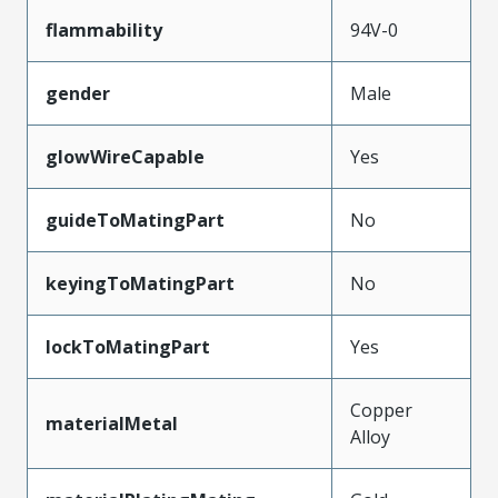
flammability
94V-0
gender
Male
glowWireCapable
Yes
guideToMatingPart
No
keyingToMatingPart
No
lockToMatingPart
Yes
Copper
materialMetal
Alloy