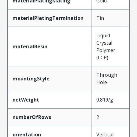
materialPlatingMating
Gold
materialPlatingTermination
Tin
Liquid
Crystal
materialResin
Polymer
(LCP)
Through
mountingStyle
Hole
netWeight
0.819/g
numberOfRows
2
orientation
Vertical