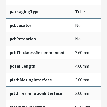
packagingType
Tube
pcbLocator
No
pcbRetention
No
pcbThicknessRecommended
3.60mm
pcTailLength
4.60mm
pitchMatingInterface
2.00mm
pitchTerminationInterface
2.00mm
platingMinMating
0.750µm