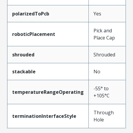
polarizedToPcb
Yes
Pick and
roboticPlacement
Place Cap
shrouded
Shrouded
stackable
No
-55° to
temperatureRangeOperating
+105°C
Through
terminationInterfaceStyle
Hole