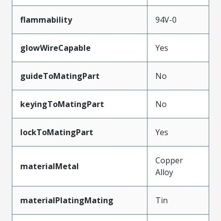
flammability
94V-0
glowWireCapable
Yes
guideToMatingPart
No
keyingToMatingPart
No
lockToMatingPart
Yes
Copper
materialMetal
Alloy
materialPlatingMating
Tin