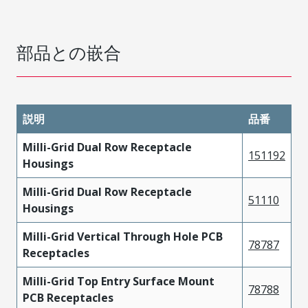
部品との嵌合
説明
品番
Milli-Grid Dual Row Receptacle
151192
Housings
Milli-Grid Dual Row Receptacle
51110
Housings
Milli-Grid Vertical Through Hole PCB
78787
Receptacles
Milli-Grid Top Entry Surface Mount
78788
PCB Receptacles