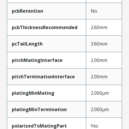
pcbRetention
No
pcbThicknessRecommended
2.60mm
pcTailLength
3.60mm
pitchMatingInterface
2.00mm
pitchTerminationInterface
2.00mm
platingMinMating
2.000µm
platingMinTermination
2.000µm
polarizedToMatingPart
Yes