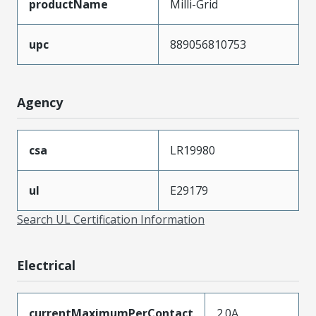
productName
Milli-Grid
upc
889056810753
Agency
csa
LR19980
ul
E29179
Search UL Certification Information
Electrical
currentMaximumPerContact
2.0A