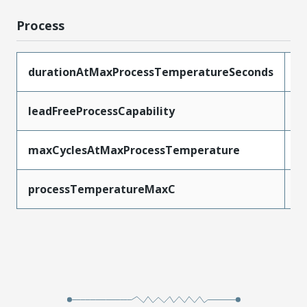
Process
durationAtMaxProcessTemperatureSeconds
1
leadFreeProcessCapability
S
maxCyclesAtMaxProcessTemperature
1
processTemperatureMaxC
2