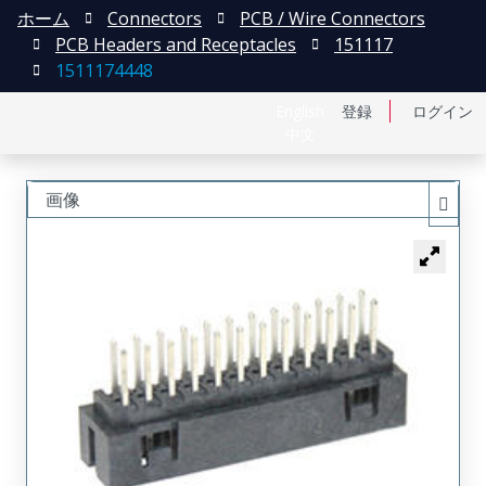
ホーム
Connectors
PCB / Wire Connectors
PCB Headers and Receptacles
151117
1511174448
English
登録
ログイン
中文
画像