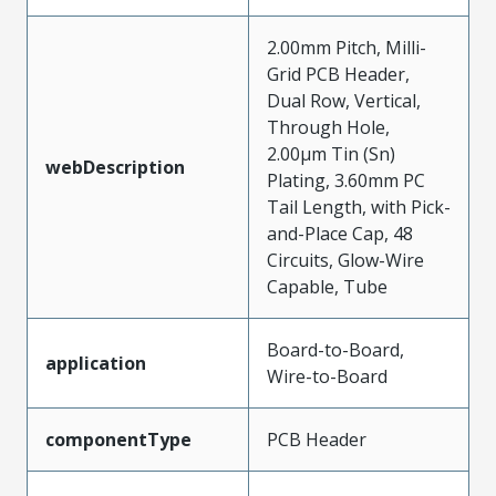
2.00mm Pitch, Milli-
Grid PCB Header,
Dual Row, Vertical,
Through Hole,
2.00µm Tin (Sn)
webDescription
Plating, 3.60mm PC
Tail Length, with Pick-
and-Place Cap, 48
Circuits, Glow-Wire
Capable, Tube
Board-to-Board,
application
Wire-to-Board
componentType
PCB Header