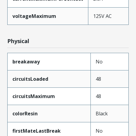
voltageMaximum
125V AC
Physical
breakaway
No
circuitsLoaded
48
circuitsMaximum
48
colorResin
Black
firstMateLastBreak
No