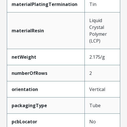
materialPlatingTermination
Tin
Liquid
Crystal
materialResin
Polymer
(LCP)
netWeight
2.175/g
numberOfRows
2
orientation
Vertical
packagingType
Tube
pcbLocator
No