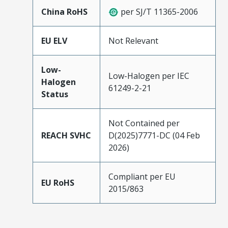
China RoHS
per SJ/T 11365-2006
EU ELV
Not Relevant
Low-
Low-Halogen per IEC
Halogen
61249-2-21
Status
Not Contained per
REACH SVHC
D(2025)7771-DC (04 Feb
2026)
Compliant per EU
EU RoHS
2015/863