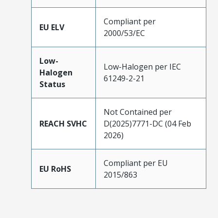
Compliant per
EU ELV
2000/53/EC
Low-
Low-Halogen per IEC
Halogen
61249-2-21
Status
Not Contained per
REACH SVHC
D(2025)7771-DC (04 Feb
2026)
Compliant per EU
EU RoHS
2015/863