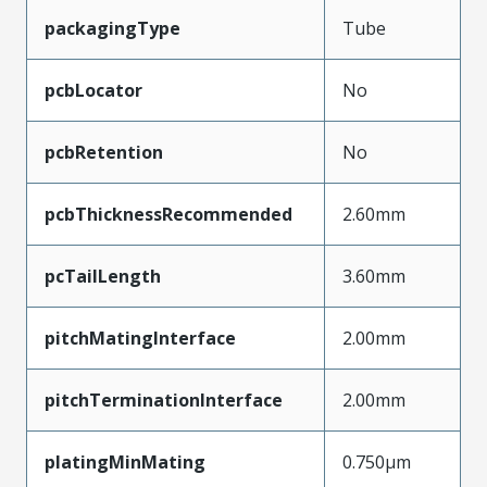
packagingType
Tube
pcbLocator
No
pcbRetention
No
pcbThicknessRecommended
2.60mm
pcTailLength
3.60mm
pitchMatingInterface
2.00mm
pitchTerminationInterface
2.00mm
platingMinMating
0.750µm