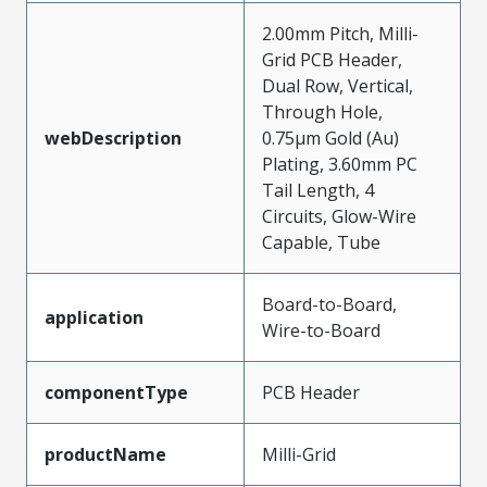
2.00mm Pitch, Milli-
Grid PCB Header,
Dual Row, Vertical,
Through Hole,
webDescription
0.75µm Gold (Au)
Plating, 3.60mm PC
Tail Length, 4
Circuits, Glow-Wire
Capable, Tube
Board-to-Board,
application
Wire-to-Board
componentType
PCB Header
productName
Milli-Grid