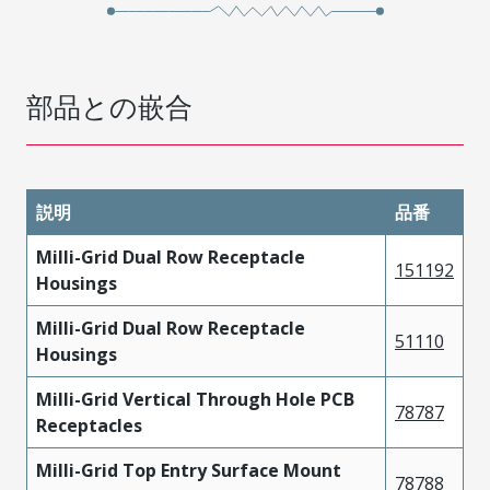
部品との嵌合
説明
品番
Milli-Grid Dual Row Receptacle
151192
Housings
Milli-Grid Dual Row Receptacle
51110
Housings
Milli-Grid Vertical Through Hole PCB
78787
Receptacles
Milli-Grid Top Entry Surface Mount
78788