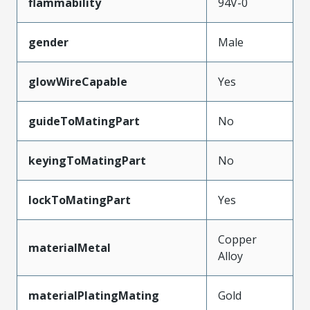
flammability
94V-0
gender
Male
glowWireCapable
Yes
guideToMatingPart
No
keyingToMatingPart
No
lockToMatingPart
Yes
Copper
materialMetal
Alloy
materialPlatingMating
Gold