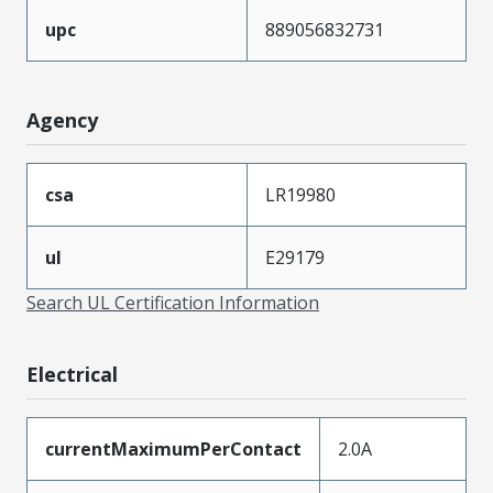
upc
889056832731
Agency
csa
LR19980
ul
E29179
Search UL Certification Information
Electrical
currentMaximumPerContact
2.0A