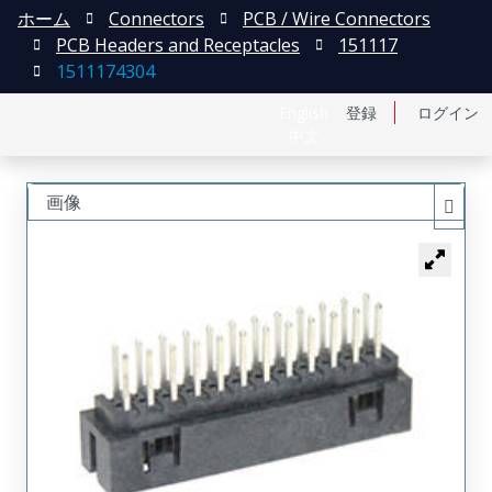
ホーム
Connectors
PCB / Wire Connectors
PCB Headers and Receptacles
151117
1511174304
English
登録
ログイン
中文
画像