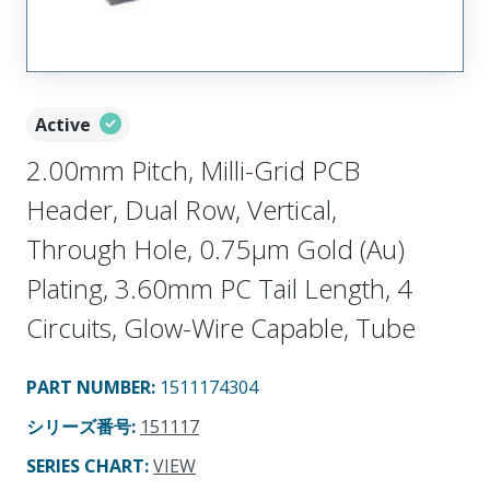
Active
2.00mm Pitch, Milli-Grid PCB
Header, Dual Row, Vertical,
Through Hole, 0.75µm Gold (Au)
Plating, 3.60mm PC Tail Length, 4
Circuits, Glow-Wire Capable, Tube
PART NUMBER
:
1511174304
シリーズ番号
:
151117
SERIES CHART
:
VIEW