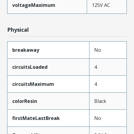
voltageMaximum
125V AC
Physical
breakaway
No
circuitsLoaded
4
circuitsMaximum
4
colorResin
Black
firstMateLastBreak
No