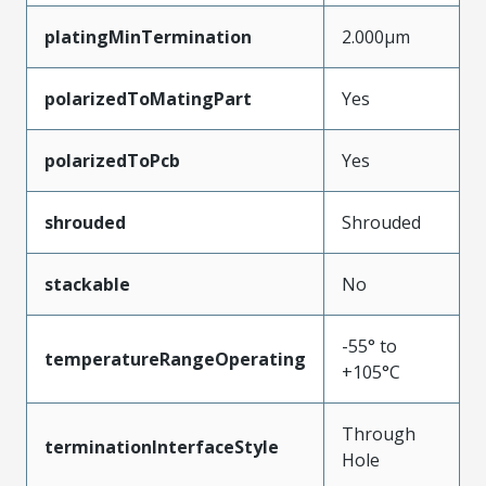
platingMinTermination
2.000µm
polarizedToMatingPart
Yes
polarizedToPcb
Yes
shrouded
Shrouded
stackable
No
-55° to
temperatureRangeOperating
+105°C
Through
terminationInterfaceStyle
Hole