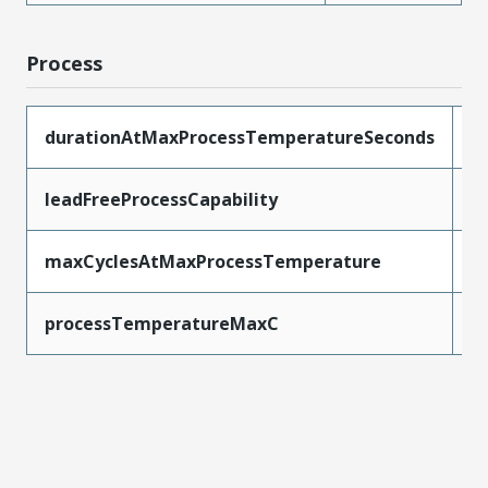
Process
durationAtMaxProcessTemperatureSeconds
1
leadFreeProcessCapability
S
maxCyclesAtMaxProcessTemperature
1
processTemperatureMaxC
2