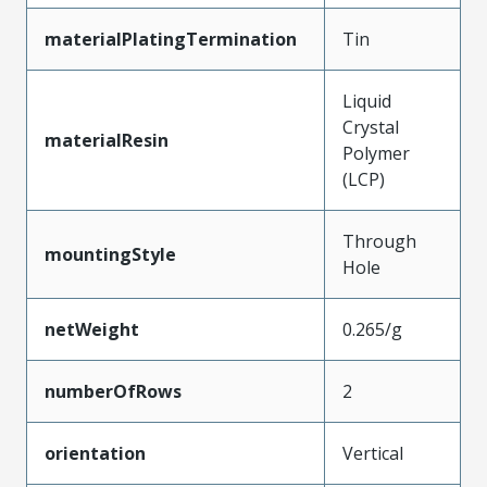
materialPlatingTermination
Tin
Liquid
Crystal
materialResin
Polymer
(LCP)
Through
mountingStyle
Hole
netWeight
0.265/g
numberOfRows
2
orientation
Vertical