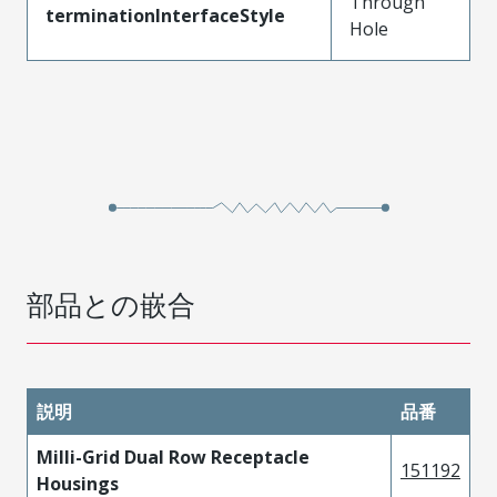
Through
terminationInterfaceStyle
Hole
部品との嵌合
説明
品番
Milli-Grid Dual Row Receptacle
151192
Housings