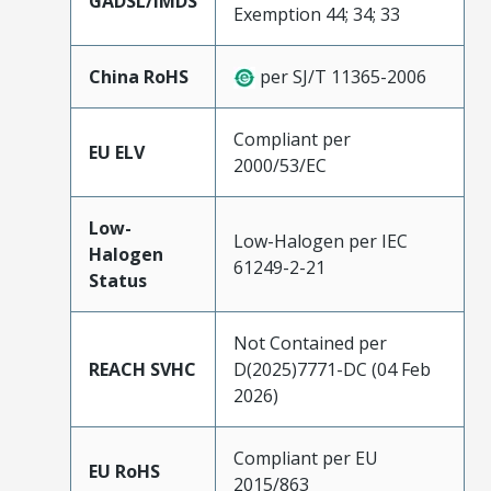
GADSL/IMDS
Exemption 44; 34; 33
China RoHS
per SJ/T 11365-2006
Compliant per
EU ELV
2000/53/EC
Low-
Low-Halogen per IEC
Halogen
61249-2-21
Status
Not Contained per
REACH SVHC
D(2025)7771-DC (04 Feb
2026)
Compliant per EU
EU RoHS
2015/863