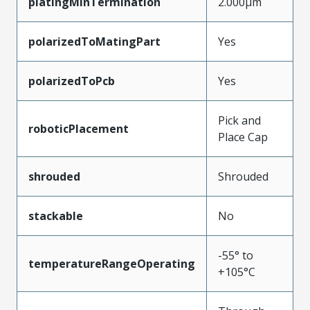
platingMinTermination
2.000µm
polarizedToMatingPart
Yes
polarizedToPcb
Yes
Pick and
roboticPlacement
Place Cap
shrouded
Shrouded
stackable
No
-55° to
temperatureRangeOperating
+105°C