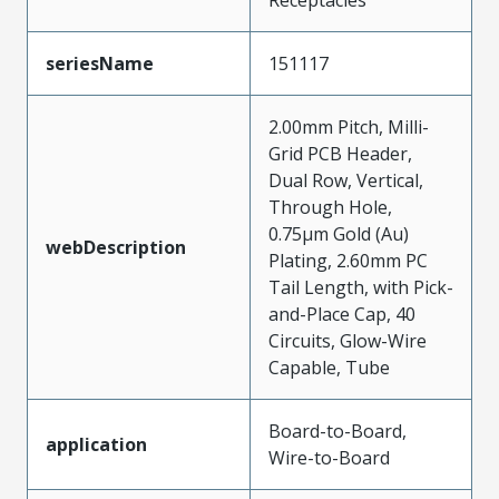
seriesName
151117
2.00mm Pitch, Milli-
Grid PCB Header,
Dual Row, Vertical,
Through Hole,
0.75µm Gold (Au)
webDescription
Plating, 2.60mm PC
Tail Length, with Pick-
and-Place Cap, 40
Circuits, Glow-Wire
Capable, Tube
Board-to-Board,
application
Wire-to-Board