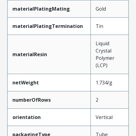
materialPlatingMating
Gold
materialPlatingTermination
Tin
Liquid
Crystal
materialResin
Polymer
(LCP)
netWeight
1.734/g
numberOfRows
2
orientation
Vertical
packagingType
Tube