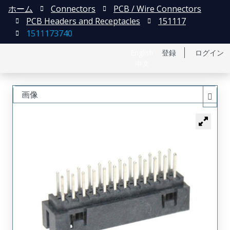
ホーム
Connectors
PCB / Wire Connectors
PCB Headers and Receptacles
151117
1511173740
English
登録
ログイン
中文
画像