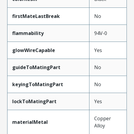
firstMateLastBreak
No
flammability
94V-0
glowWireCapable
Yes
guideToMatingPart
No
keyingToMatingPart
No
lockToMatingPart
Yes
Copper
materialMetal
Alloy