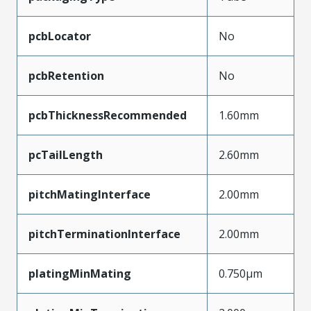
pcbLocator
No
pcbRetention
No
pcbThicknessRecommended
1.60mm
pcTailLength
2.60mm
pitchMatingInterface
2.00mm
pitchTerminationInterface
2.00mm
platingMinMating
0.750µm