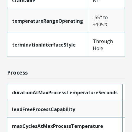
stackable
No
-55° to
temperatureRangeOperating
+105°C
Through
terminationInterfaceStyle
Hole
Process
durationAtMaxProcessTemperatureSeconds
1
leadFreeProcessCapability
S
maxCyclesAtMaxProcessTemperature
1