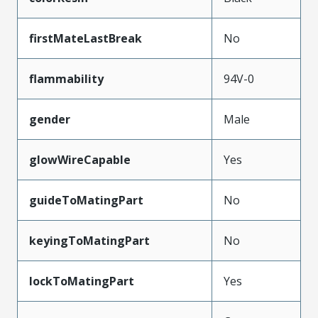
firstMateLastBreak
No
flammability
94V-0
gender
Male
glowWireCapable
Yes
guideToMatingPart
No
keyingToMatingPart
No
lockToMatingPart
Yes