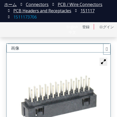
ホーム
Connectors
PCB / Wire Connectors
PCB Headers and Receptacles
151117
1511173706
English
登録
ログイン
中文
画像