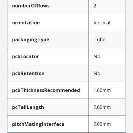
numberOfRows
2
orientation
Vertical
packagingType
Tube
pcbLocator
No
pcbRetention
No
pcbThicknessRecommended
1.60mm
pcTailLength
2.60mm
pitchMatingInterface
2.00mm