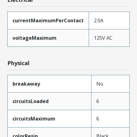
currentMaximumPerContact
2.0A
voltageMaximum
125V AC
Physical
breakaway
No
circuitsLoaded
6
circuitsMaximum
6
colorResin
Black