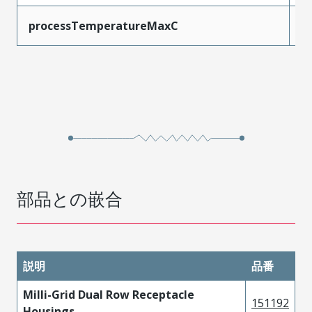
processTemperatureMaxC
2
部品との嵌合
説明
品番
Milli-Grid Dual Row Receptacle
151192
Housings