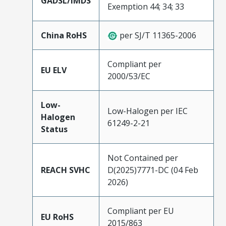
GADSL/IMDS
Exemption 44; 34; 33
China RoHS
per SJ/T 11365-2006
Compliant per
EU ELV
2000/53/EC
Low-
Low-Halogen per IEC
Halogen
61249-2-21
Status
Not Contained per
REACH SVHC
D(2025)7771-DC (04 Feb
2026)
Compliant per EU
EU RoHS
2015/863