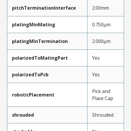
pitchTerminationInterface
2.00mm
platingMinMating
0.750µm
platingMinTermination
2.000µm
polarizedToMatingPart
Yes
polarizedToPcb
Yes
Pick and
roboticPlacement
Place Cap
shrouded
Shrouded