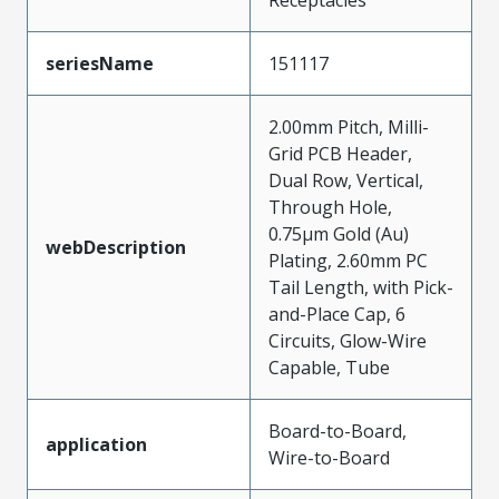
seriesName
151117
2.00mm Pitch, Milli-
Grid PCB Header,
Dual Row, Vertical,
Through Hole,
0.75µm Gold (Au)
webDescription
Plating, 2.60mm PC
Tail Length, with Pick-
and-Place Cap, 6
Circuits, Glow-Wire
Capable, Tube
Board-to-Board,
application
Wire-to-Board