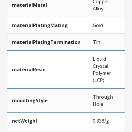
Copper
materialMetal
Alloy
materialPlatingMating
Gold
materialPlatingTermination
Tin
Liquid
Crystal
materialResin
Polymer
(LCP)
Through
mountingStyle
Hole
netWeight
0.338/g