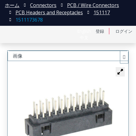
ホーム
Connectors
PCB / Wire Connectors
PCB Headers and Receptacles
151117
1511173678
English
登録
ログイン
中文
画像