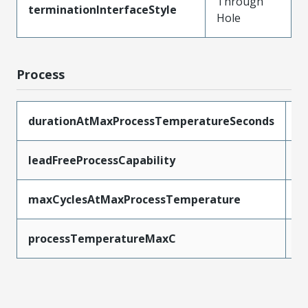
Through
terminationInterfaceStyle
Hole
Process
durationAtMaxProcessTemperatureSeconds
1
leadFreeProcessCapability
S
maxCyclesAtMaxProcessTemperature
1
processTemperatureMaxC
2