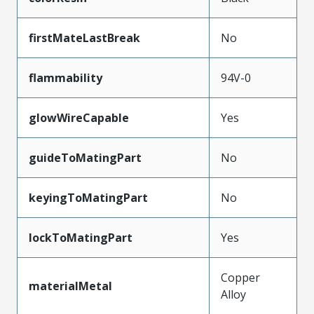
firstMateLastBreak
No
flammability
94V-0
glowWireCapable
Yes
guideToMatingPart
No
keyingToMatingPart
No
lockToMatingPart
Yes
Copper
materialMetal
Alloy