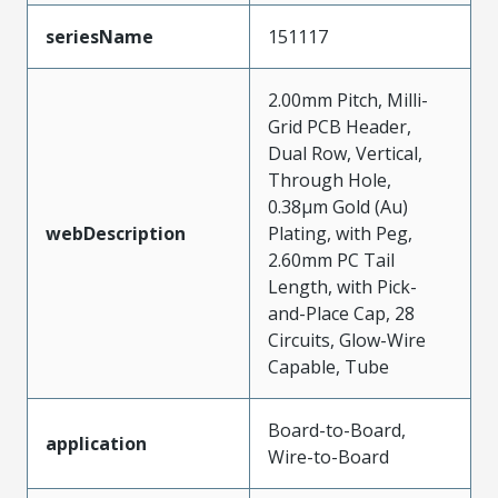
seriesName
151117
2.00mm Pitch, Milli-
Grid PCB Header,
Dual Row, Vertical,
Through Hole,
0.38µm Gold (Au)
webDescription
Plating, with Peg,
2.60mm PC Tail
Length, with Pick-
and-Place Cap, 28
Circuits, Glow-Wire
Capable, Tube
Board-to-Board,
application
Wire-to-Board