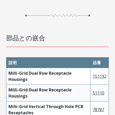
部品との嵌合
説明
品番
Milli-Grid Dual Row Receptacle
151192
Housings
Milli-Grid Dual Row Receptacle
51110
Housings
Milli-Grid Vertical Through Hole PCB
78787
Receptacles