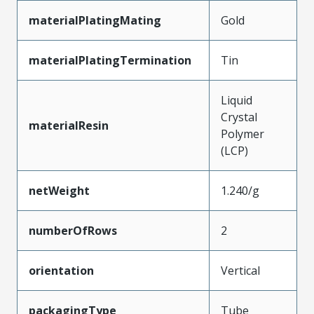
materialPlatingMating
Gold
materialPlatingTermination
Tin
Liquid
Crystal
materialResin
Polymer
(LCP)
netWeight
1.240/g
numberOfRows
2
orientation
Vertical
packagingType
Tube