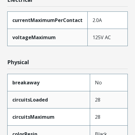
currentMaximumPerContact
2.0A
voltageMaximum
125V AC
Physical
breakaway
No
circuitsLoaded
28
circuitsMaximum
28
colorResin
Black