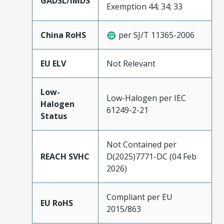
GADSL/IMDS
Exemption 44; 34; 33
China RoHS
per SJ/T 11365-2006
EU ELV
Not Relevant
Low-
Low-Halogen per IEC
Halogen
61249-2-21
Status
Not Contained per
REACH SVHC
D(2025)7771-DC (04 Feb
2026)
Compliant per EU
EU RoHS
2015/863