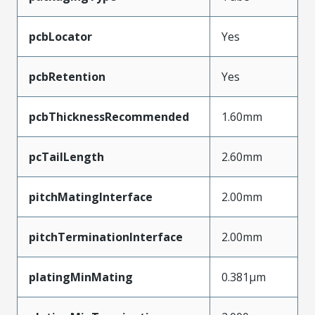
pcbLocator
Yes
pcbRetention
Yes
pcbThicknessRecommended
1.60mm
pcTailLength
2.60mm
pitchMatingInterface
2.00mm
pitchTerminationInterface
2.00mm
platingMinMating
0.381µm