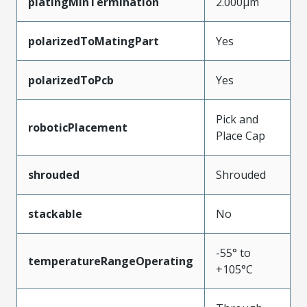
platingMinTermination
2.000µm
polarizedToMatingPart
Yes
polarizedToPcb
Yes
Pick and
roboticPlacement
Place Cap
shrouded
Shrouded
stackable
No
-55° to
temperatureRangeOperating
+105°C