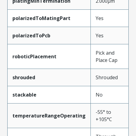
platingMinTermination
2.000µm
polarizedToMatingPart
Yes
polarizedToPcb
Yes
Pick and
roboticPlacement
Place Cap
shrouded
Shrouded
stackable
No
-55° to
temperatureRangeOperating
+105°C