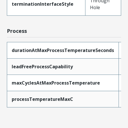
Through
terminationInterfaceStyle
Hole
Process
durationAtMaxProcessTemperatureSeconds
1
leadFreeProcessCapability
S
maxCyclesAtMaxProcessTemperature
1
processTemperatureMaxC
2