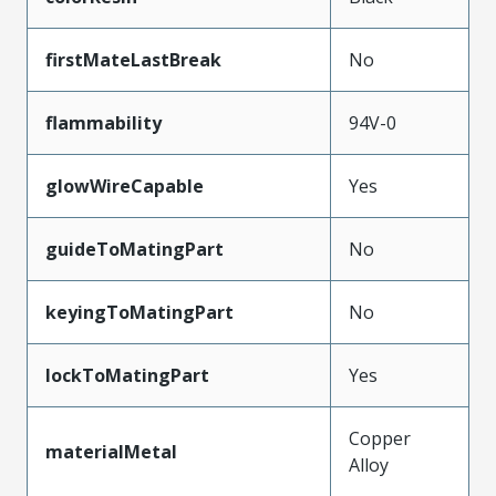
firstMateLastBreak
No
flammability
94V-0
glowWireCapable
Yes
guideToMatingPart
No
keyingToMatingPart
No
lockToMatingPart
Yes
Copper
materialMetal
Alloy