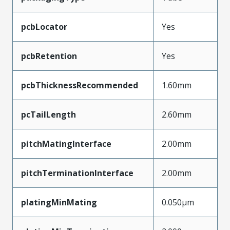
pcbLocator
Yes
pcbRetention
Yes
pcbThicknessRecommended
1.60mm
pcTailLength
2.60mm
pitchMatingInterface
2.00mm
pitchTerminationInterface
2.00mm
platingMinMating
0.050µm