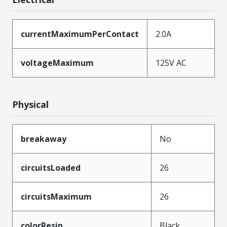
currentMaximumPerContact
2.0A
voltageMaximum
125V AC
Physical
breakaway
No
circuitsLoaded
26
circuitsMaximum
26
colorResin
Black