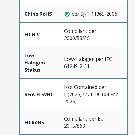
China RoHS
per SJ/T 11365-2006
Compliant per
EU ELV
2000/53/EC
Low-
Low-Halogen per IEC
Halogen
61249-2-21
Status
Not Contained per
REACH SVHC
D(2025)7771-DC (04 Feb
2026)
Compliant per EU
EU RoHS
2015/863