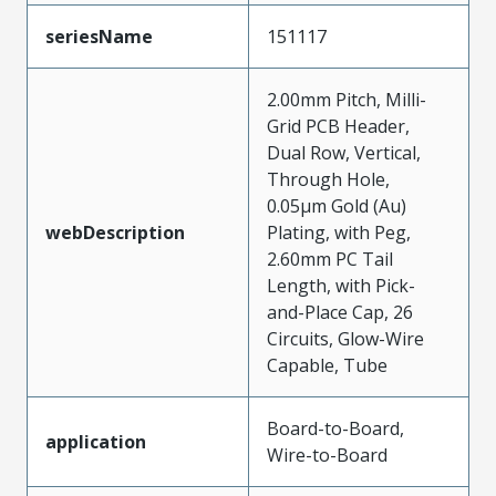
seriesName
151117
2.00mm Pitch, Milli-
Grid PCB Header,
Dual Row, Vertical,
Through Hole,
0.05µm Gold (Au)
webDescription
Plating, with Peg,
2.60mm PC Tail
Length, with Pick-
and-Place Cap, 26
Circuits, Glow-Wire
Capable, Tube
Board-to-Board,
application
Wire-to-Board