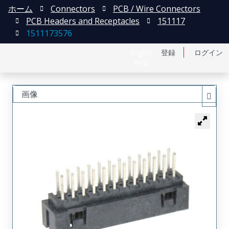
ホーム
Connectors
PCB / Wire Connectors
PCB Headers and Receptacles
151117
1511173576
English
登録
ログイン
中文
画像