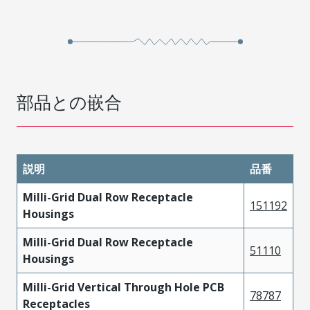
部品との嵌合
説明
品番
Milli-Grid Dual Row Receptacle
151192
Housings
Milli-Grid Dual Row Receptacle
51110
Housings
Milli-Grid Vertical Through Hole PCB
78787
Receptacles