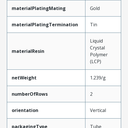
materialPlatingMating
Gold
materialPlatingTermination
Tin
Liquid
Crystal
materialResin
Polymer
(LCP)
netWeight
1.239/g
numberOfRows
2
orientation
Vertical
packagingType
Tube