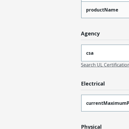
productName
Agency
csa
Search UL Certificati
Electrical
currentMaximumP
Physical