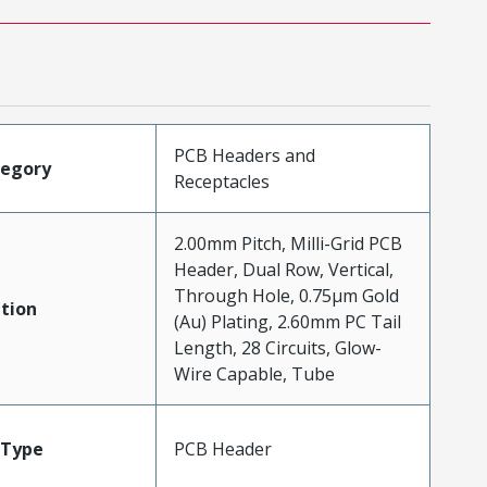
PCB Headers and
tegory
Receptacles
2.00mm Pitch, Milli-Grid PCB
Header, Dual Row, Vertical,
Through Hole, 0.75µm Gold
tion
(Au) Plating, 2.60mm PC Tail
Length, 28 Circuits, Glow-
Wire Capable, Tube
Type
PCB Header