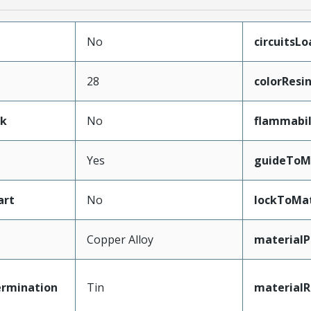
No
circuitsL
28
colorResi
ak
No
flammabil
Yes
guideToM
art
No
lockToMa
Copper Alloy
materialP
ermination
Tin
materialR