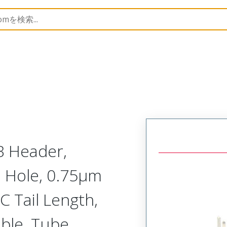
B Headers and Receptacles
151117
1511173328
B Header,
h Hole, 0.75µm
C Tail Length,
able, Tube