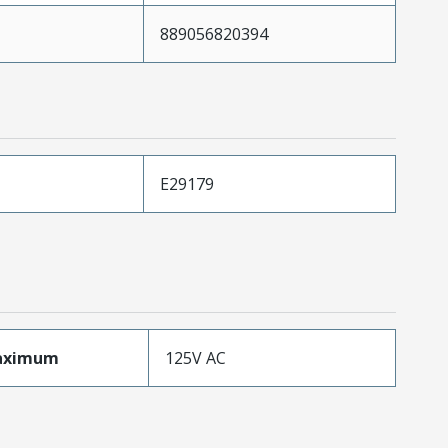
889056820394
E29179
aximum
125V AC