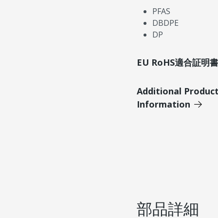
PFAS
DBDPE
DP
EU RoHS適合証
Additional Produc
Information
部品詳細