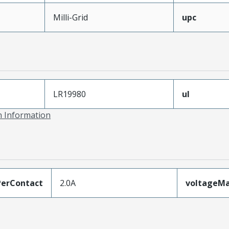
Milli-Grid
upc
LR19980
ul
on Information
erContact
2.0A
voltageM