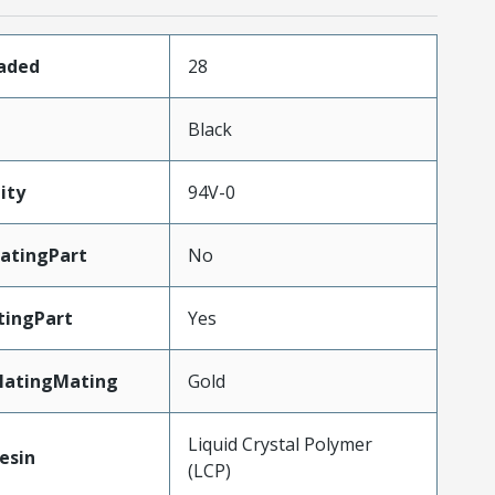
oaded
28
n
Black
ity
94V-0
atingPart
No
tingPart
Yes
latingMating
Gold
Liquid Crystal Polymer
esin
(LCP)