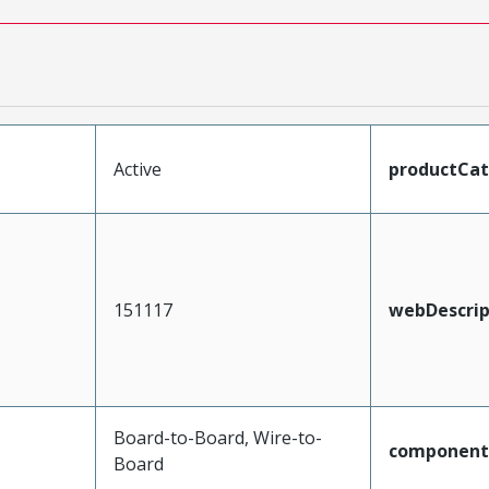
Active
productCa
151117
webDescrip
Board-to-Board, Wire-to-
component
Board