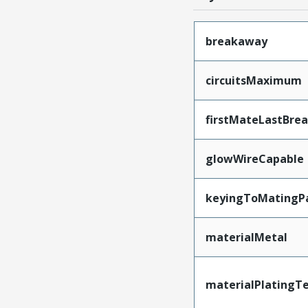
breakaway
circuitsMaximum
firstMateLastBre
glowWireCapable
keyingToMatingP
materialMetal
materialPlatingT