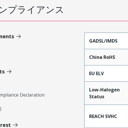
ンプライアンス
ments
GADSL/IMDS
China RoHS
ts
EU ELV
Low-Halogen
mpliance Declaration
Status
)
REACH SVHC
erest