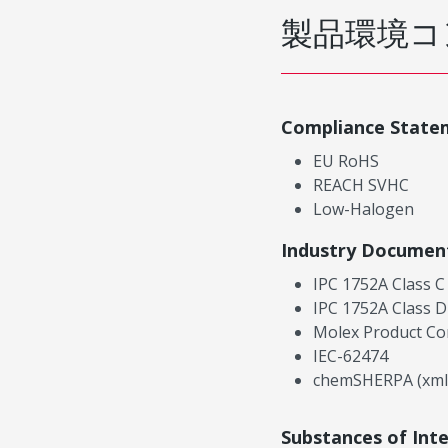
製品環境コ
Compliance State
EU RoHS
REACH SVHC
Low-Halogen
Industry Documen
IPC 1752A Class C
IPC 1752A Class D
Molex Product Co
IEC-62474
chemSHERPA (xml
Substances of Int