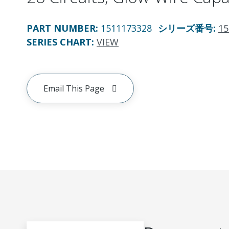
PART NUMBER
:
1511173328
シリーズ番号
:
15
SERIES CHART
:
VIEW
Email This Page