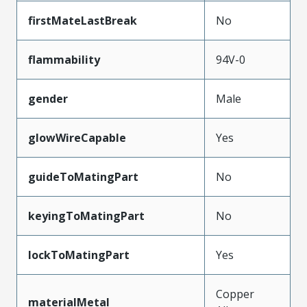
firstMateLastBreak
No
flammability
94V-0
gender
Male
glowWireCapable
Yes
guideToMatingPart
No
keyingToMatingPart
No
lockToMatingPart
Yes
Copper
materialMetal