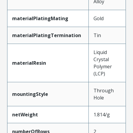
Alloy
materialPlatingMating
Gold
materialPlatingTermination
Tin
Liquid
Crystal
materialResin
Polymer
(LCP)
Through
mountingStyle
Hole
netWeight
1.814/g
numberOfRows
2