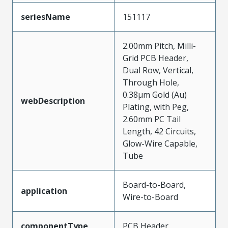
seriesName
151117
2.00mm Pitch, Milli-
Grid PCB Header,
Dual Row, Vertical,
Through Hole,
0.38µm Gold (Au)
webDescription
Plating, with Peg,
2.60mm PC Tail
Length, 42 Circuits,
Glow-Wire Capable,
Tube
Board-to-Board,
application
Wire-to-Board
componentType
PCB Header