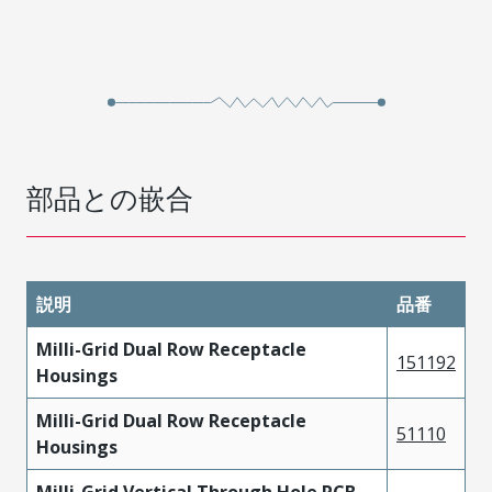
部品との嵌合
説明
品番
Milli-Grid Dual Row Receptacle
151192
Housings
Milli-Grid Dual Row Receptacle
51110
Housings
Milli-Grid Vertical Through Hole PCB