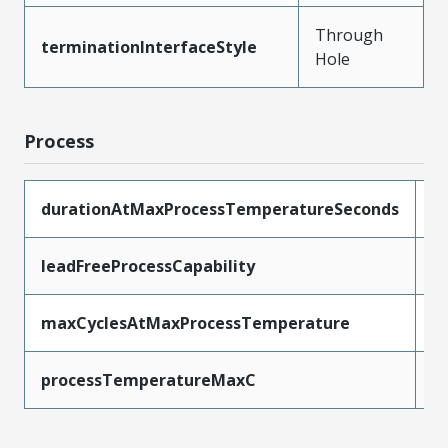
Through
terminationInterfaceStyle
Hole
Process
durationAtMaxProcessTemperatureSeconds
1
leadFreeProcessCapability
S
maxCyclesAtMaxProcessTemperature
1
processTemperatureMaxC
2