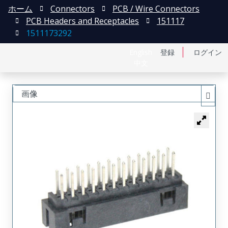
ホーム
Connectors
PCB / Wire Connectors
PCB Headers and Receptacles
151117
1511173292
English
登録
ログイン
中文
画像