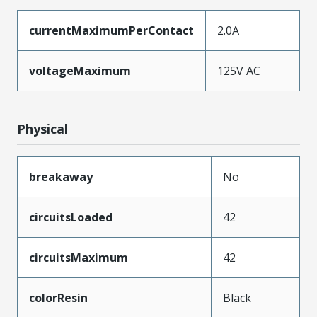
currentMaximumPerContact
2.0A
voltageMaximum
125V AC
Physical
breakaway
No
circuitsLoaded
42
circuitsMaximum
42
colorResin
Black