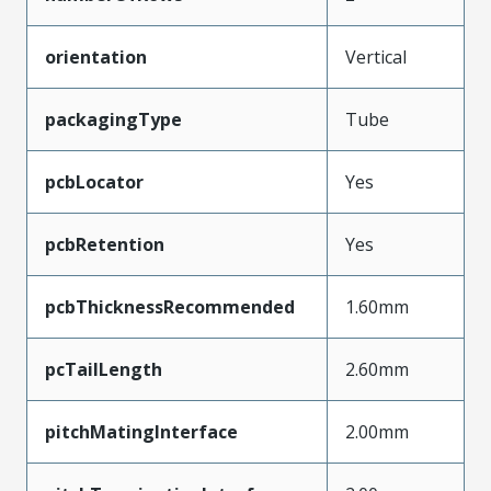
orientation
Vertical
packagingType
Tube
pcbLocator
Yes
pcbRetention
Yes
pcbThicknessRecommended
1.60mm
pcTailLength
2.60mm
pitchMatingInterface
2.00mm