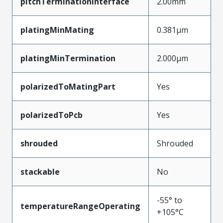
pitchTerminationInterface
2.00mm
platingMinMating
0.381µm
platingMinTermination
2.000µm
polarizedToMatingPart
Yes
polarizedToPcb
Yes
shrouded
Shrouded
stackable
No
-55° to
temperatureRangeOperating
+105°C