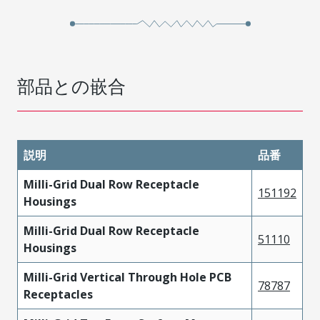
部品との嵌合
説明
品番
Milli-Grid Dual Row Receptacle
151192
Housings
Milli-Grid Dual Row Receptacle
51110
Housings
Milli-Grid Vertical Through Hole PCB
78787
Receptacles