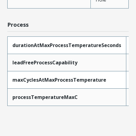
Process
durationAtMaxProcessTemperatureSeconds
1
leadFreeProcessCapability
S
maxCyclesAtMaxProcessTemperature
1
processTemperatureMaxC
2