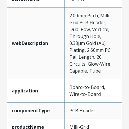
2.00mm Pitch, Milli-
Grid PCB Header,
Dual Row, Vertical,
Through Hole,
webDescription
0.38µm Gold (Au)
Plating, 2.60mm PC
Tail Length, 20
Circuits, Glow-Wire
Capable, Tube
Board-to-Board,
application
Wire-to-Board
componentType
PCB Header
productName
Milli-Grid