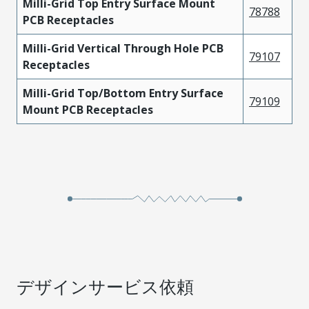
Milli-Grid Top Entry Surface Mount
78788
PCB Receptacles
Milli-Grid Vertical Through Hole PCB
79107
Receptacles
Milli-Grid Top/Bottom Entry Surface
79109
Mount PCB Receptacles
デザインサービス依頼