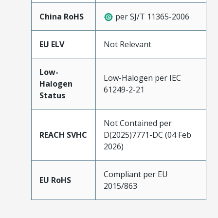
China RoHS
per SJ/T 11365-2006
EU ELV
Not Relevant
Low-
Low-Halogen per IEC
Halogen
61249-2-21
Status
Not Contained per
REACH SVHC
D(2025)7771-DC (04 Feb
2026)
Compliant per EU
EU RoHS
2015/863