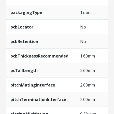
packagingType
Tube
pcbLocator
No
pcbRetention
No
pcbThicknessRecommended
1.60mm
pcTailLength
2.60mm
pitchMatingInterface
2.00mm
pitchTerminationInterface
2.00mm
platingMinMating
0.381µm