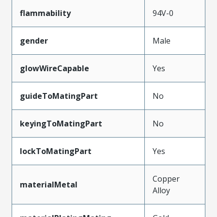
flammability
94V-0
gender
Male
glowWireCapable
Yes
guideToMatingPart
No
keyingToMatingPart
No
lockToMatingPart
Yes
Copper
materialMetal
Alloy