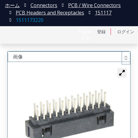
ホーム
Connectors
PCB / Wire Connectors
PCB Headers and Receptacles
151117
1511173220
English
登録
ログイン
中文
画像