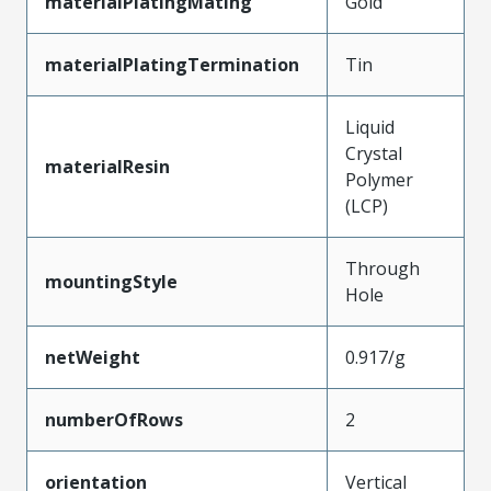
materialPlatingMating
Gold
materialPlatingTermination
Tin
Liquid
Crystal
materialResin
Polymer
(LCP)
Through
mountingStyle
Hole
netWeight
0.917/g
numberOfRows
2
orientation
Vertical