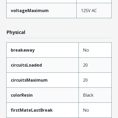
voltageMaximum
125V AC
Physical
breakaway
No
circuitsLoaded
20
circuitsMaximum
20
colorResin
Black
firstMateLastBreak
No