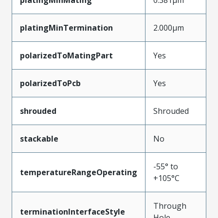
platingMinTermination
2.000µm
polarizedToMatingPart
Yes
polarizedToPcb
Yes
shrouded
Shrouded
stackable
No
-55° to
temperatureRangeOperating
+105°C
Through
terminationInterfaceStyle
Hole