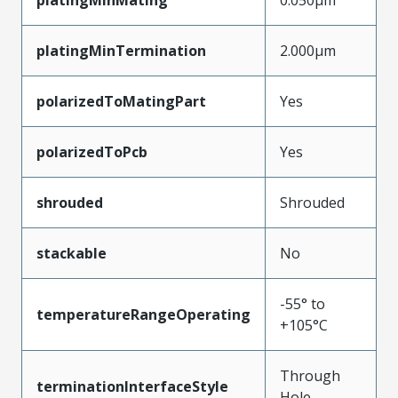
platingMinTermination
2.000µm
polarizedToMatingPart
Yes
polarizedToPcb
Yes
shrouded
Shrouded
stackable
No
-55° to
temperatureRangeOperating
+105°C
Through
terminationInterfaceStyle
Hole