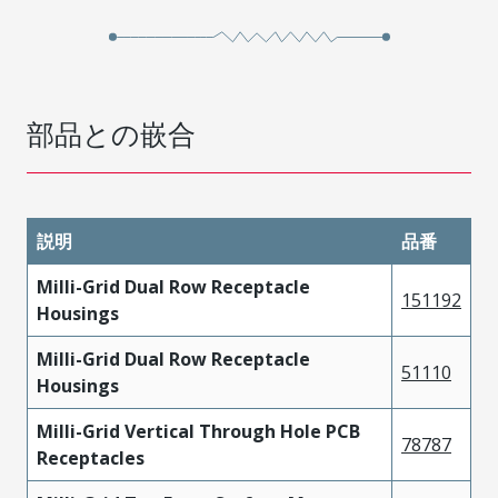
部品との嵌合
説明
品番
Milli-Grid Dual Row Receptacle
151192
Housings
Milli-Grid Dual Row Receptacle
51110
Housings
Milli-Grid Vertical Through Hole PCB
78787
Receptacles