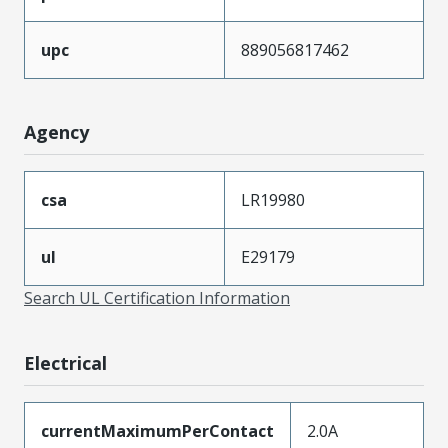
upc
889056817462
Agency
csa
LR19980
ul
E29179
Search UL Certification Information
Electrical
currentMaximumPerContact
2.0A