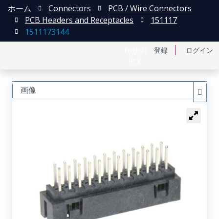
ホーム
Connectors
PCB / Wire Connectors
PCB Headers and Receptacles
151117
1511173144
English
登録
ログイン
中文
画像