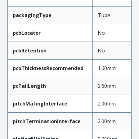
packagingType
Tube
pcbLocator
No
pcbRetention
No
pcbThicknessRecommended
1.60mm
pcTailLength
2.60mm
pitchMatingInterface
2.00mm
pitchTerminationInterface
2.00mm
platingMinMating
0.050µm