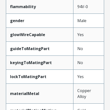
flammability
94V-0
gender
Male
glowWireCapable
Yes
guideToMatingPart
No
keyingToMatingPart
No
lockToMatingPart
Yes
Copper
materialMetal
Alloy