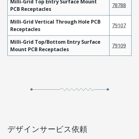
Milli-Grid Top Entry Surface Mount
78788
PCB Receptacles
Milli-Grid Vertical Through Hole PCB
79107
Receptacles
Milli-Grid Top/Bottom Entry Surface
79109
Mount PCB Receptacles
デザインサービス依頼