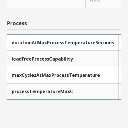
Process
durationAtMaxProcessTemperatureSeconds
1
leadFreeProcessCapability
S
maxCyclesAtMaxProcessTemperature
1
processTemperatureMaxC
2