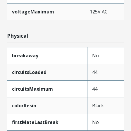
voltageMaximum
125V AC
Physical
breakaway
No
circuitsLoaded
44
circuitsMaximum
44
colorResin
Black
firstMateLastBreak
No