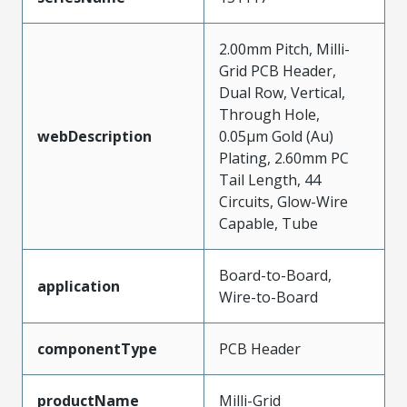
2.00mm Pitch, Milli-
Grid PCB Header,
Dual Row, Vertical,
Through Hole,
webDescription
0.05µm Gold (Au)
Plating, 2.60mm PC
Tail Length, 44
Circuits, Glow-Wire
Capable, Tube
Board-to-Board,
application
Wire-to-Board
componentType
PCB Header
productName
Milli-Grid