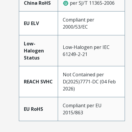
China RoHS
per SJ/T 11365-2006
Compliant per
EU ELV
2000/53/EC
Low-
Low-Halogen per IEC
Halogen
61249-2-21
Status
Not Contained per
REACH SVHC
D(2025)7771-DC (04 Feb
2026)
Compliant per EU
EU RoHS
2015/863