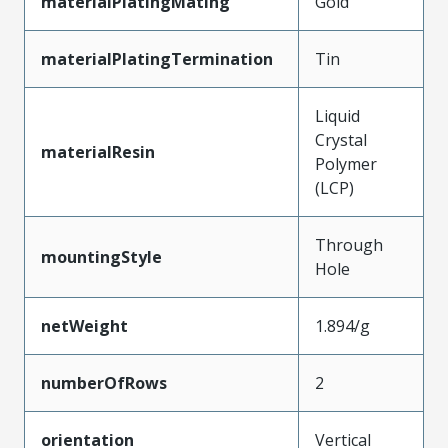
materialPlatingMating
Gold
materialPlatingTermination
Tin
Liquid
Crystal
materialResin
Polymer
(LCP)
Through
mountingStyle
Hole
netWeight
1.894/g
numberOfRows
2
orientation
Vertical