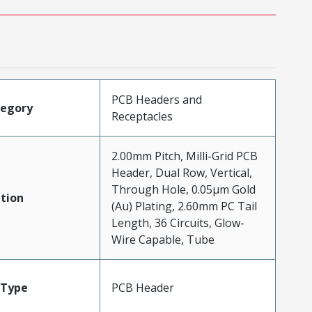
PCB Headers and
tegory
Receptacles
2.00mm Pitch, Milli-Grid PCB
Header, Dual Row, Vertical,
Through Hole, 0.05µm Gold
tion
(Au) Plating, 2.60mm PC Tail
Length, 36 Circuits, Glow-
Wire Capable, Tube
Type
PCB Header