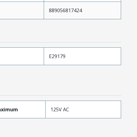
889056817424
E29179
aximum
125V AC