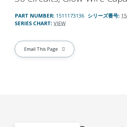
PART NUMBER
:
1511173136
シリーズ番号
:
15
SERIES CHART
:
VIEW
Email This Page