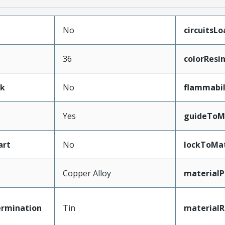
No
circuitsL
36
colorResi
ak
No
flammabil
Yes
guideToM
art
No
lockToMa
Copper Alloy
materialP
ermination
Tin
materialR