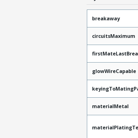
breakaway
circuitsMaximum
firstMateLastBre
glowWireCapable
keyingToMatingP
materialMetal
materialPlatingT