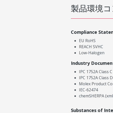
製品環境コ
Compliance State
EU RoHS
REACH SVHC
Low-Halogen
Industry Documen
IPC 1752A Class C
IPC 1752A Class D
Molex Product Co
IEC-62474
chemSHERPA (xml
Substances of Int