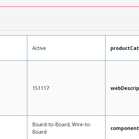
Active
productCa
151117
webDescrip
Board-to-Board, Wire-to-
component
Board