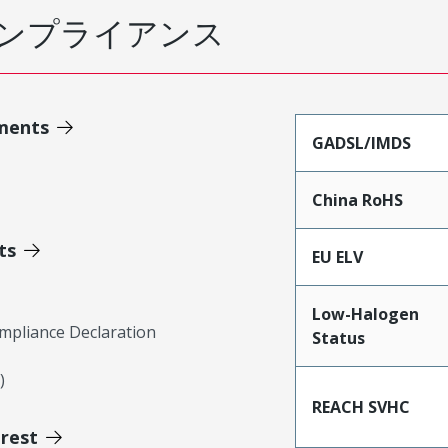
ンプライアンス
ments
GADSL/IMDS
China RoHS
ts
EU ELV
Low-Halogen
mpliance Declaration
Status
)
REACH SVHC
erest