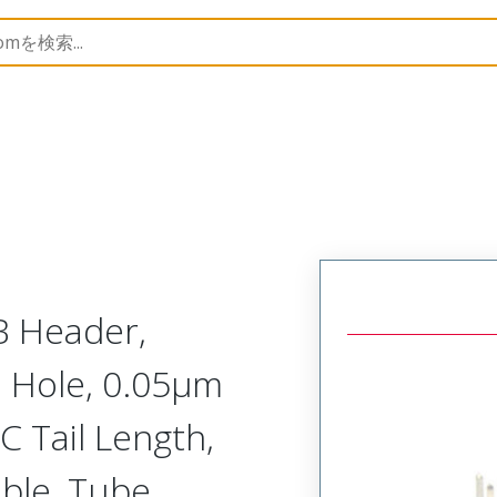
B Headers and Receptacles
151117
1511173136
B Header,
h Hole, 0.05µm
C Tail Length,
able, Tube