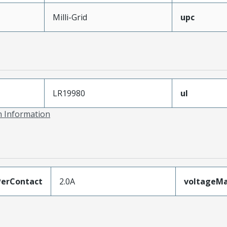
Milli-Grid
upc
LR19980
ul
on Information
erContact
2.0A
voltageM