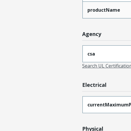
productName
Agency
csa
Search UL Certificati
Electrical
currentMaximumP
Physical