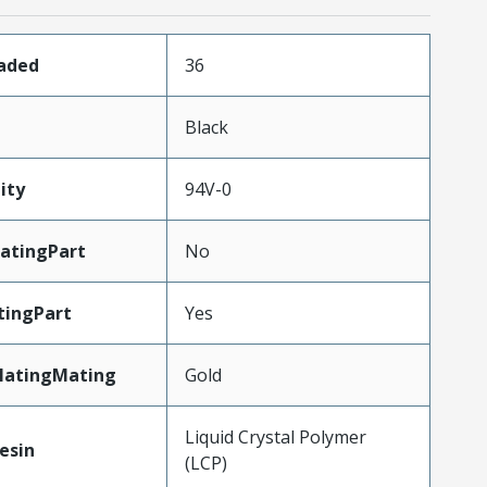
oaded
36
n
Black
ity
94V-0
atingPart
No
tingPart
Yes
latingMating
Gold
Liquid Crystal Polymer
esin
(LCP)