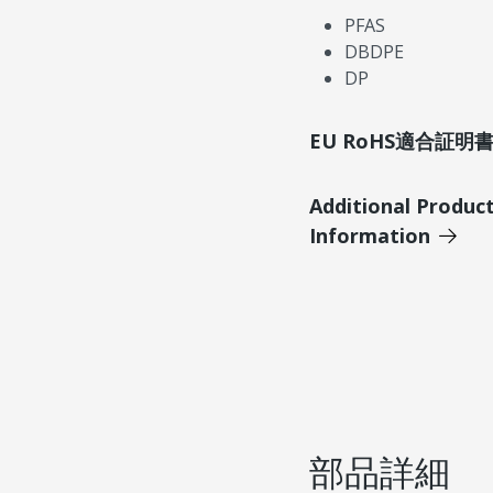
PFAS
DBDPE
DP
EU RoHS適合証
Additional Produc
Information
部品詳細