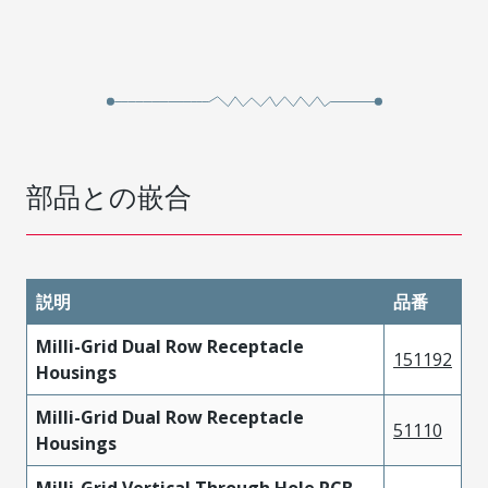
部品との嵌合
説明
品番
Milli-Grid Dual Row Receptacle
151192
Housings
Milli-Grid Dual Row Receptacle
51110
Housings
Milli-Grid Vertical Through Hole PCB