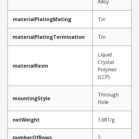
Alloy
materialPlatingMating
Tin
materialPlatingTermination
Tin
Liquid
Crystal
materialResin
Polymer
(LCP)
Through
mountingStyle
Hole
netWeight
1.081/g
numberOfRows
2