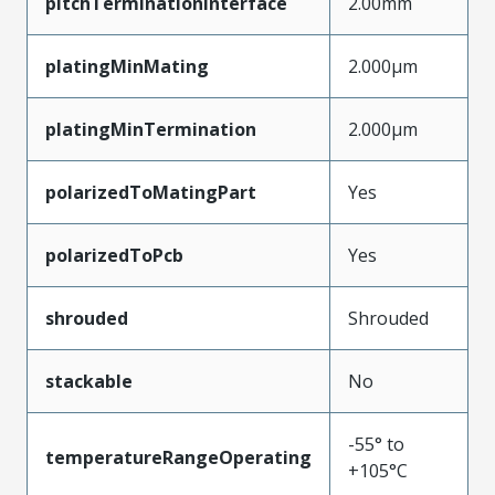
pitchTerminationInterface
2.00mm
platingMinMating
2.000µm
platingMinTermination
2.000µm
polarizedToMatingPart
Yes
polarizedToPcb
Yes
shrouded
Shrouded
stackable
No
-55° to
temperatureRangeOperating
+105°C