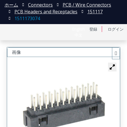
ホーム
Connectors
PCB / Wire Connectors
PCB Headers and Receptacles
151117
1511173074
English
登録
ログイン
中文
画像