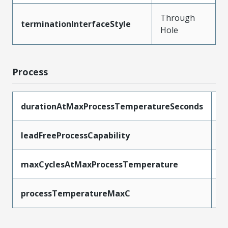
Through
terminationInterfaceStyle
Hole
Process
durationAtMaxProcessTemperatureSeconds
1
leadFreeProcessCapability
S
maxCyclesAtMaxProcessTemperature
1
processTemperatureMaxC
2