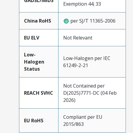
GADSL/IMDS
Exemption 44; 33
China RoHS
per SJ/T 11365-2006
EU ELV
Not Relevant
Low-
Low-Halogen per IEC
Halogen
61249-2-21
Status
Not Contained per
REACH SVHC
D(2025)7771-DC (04 Feb
2026)
Compliant per EU
EU RoHS
2015/863