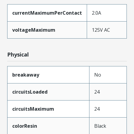
currentMaximumPerContact
2.0A
voltageMaximum
125V AC
Physical
breakaway
No
circuitsLoaded
24
circuitsMaximum
24
colorResin
Black