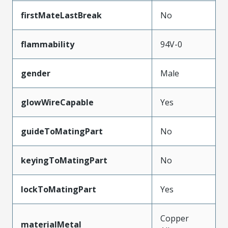
firstMateLastBreak
No
flammability
94V-0
gender
Male
glowWireCapable
Yes
guideToMatingPart
No
keyingToMatingPart
No
lockToMatingPart
Yes
Copper
materialMetal