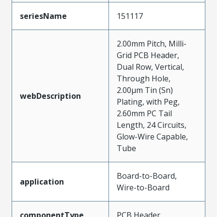
seriesName
151117
2.00mm Pitch, Milli-
Grid PCB Header,
Dual Row, Vertical,
Through Hole,
2.00µm Tin (Sn)
webDescription
Plating, with Peg,
2.60mm PC Tail
Length, 24 Circuits,
Glow-Wire Capable,
Tube
Board-to-Board,
application
Wire-to-Board
componentType
PCB Header