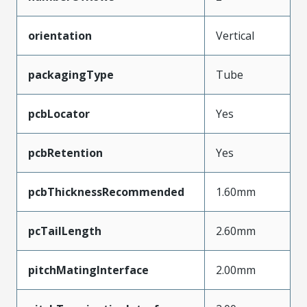
orientation
Vertical
packagingType
Tube
pcbLocator
Yes
pcbRetention
Yes
pcbThicknessRecommended
1.60mm
pcTailLength
2.60mm
pitchMatingInterface
2.00mm