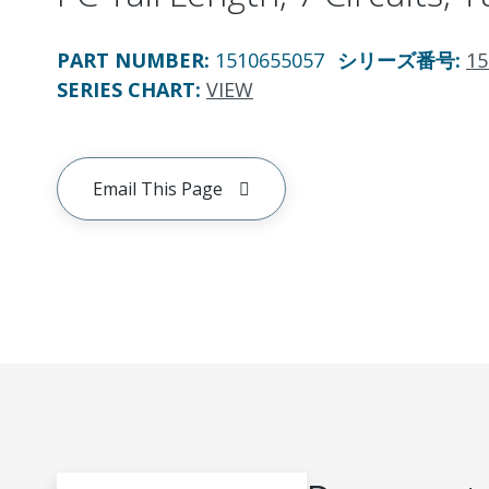
PART NUMBER
:
1510655057
シリーズ番号
:
15
SERIES CHART
:
VIEW
Email This Page