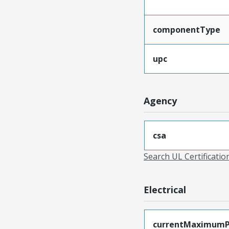
componentType
upc
Agency
csa
Search UL Certificati
Electrical
currentMaximumP