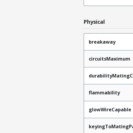
Physical
breakaway
circuitsMaximum
durabilityMating
flammability
glowWireCapable
keyingToMatingP