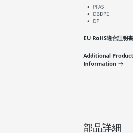
PFAS
DBDPE
DP
EU RoHS適合証
Additional Produc
Information
部品詳細