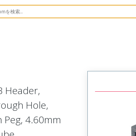
B Headers and Receptacles
151065
1510655057
B Header,
rough Hole,
th Peg, 4.60mm
Tube