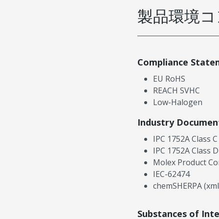
製品環境コ
Compliance State
EU RoHS
REACH SVHC
Low-Halogen
Industry Documen
IPC 1752A Class C
IPC 1752A Class D
Molex Product Co
IEC-62474
chemSHERPA (xml
Substances of Int