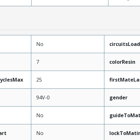
No
circuitsLoa
7
colorResin
CyclesMax
25
firstMateLa
94V-0
gender
No
guideToMat
art
No
lockToMati