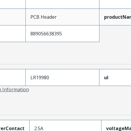
PCB Header
productNa
889056638395
LR19980
ul
on Information
erContact
2.5A
voltageM