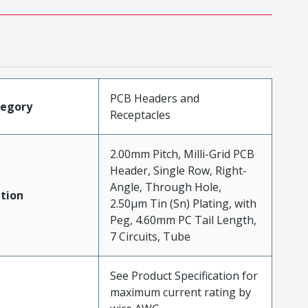
PCB Headers and
tegory
Receptacles
2.00mm Pitch, Milli-Grid PCB
Header, Single Row, Right-
Angle, Through Hole,
tion
2.50µm Tin (Sn) Plating, with
Peg, 4.60mm PC Tail Length,
7 Circuits, Tube
See Product Specification for
maximum current rating by