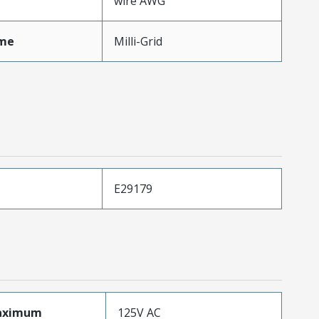
wire AWG
me
Milli-Grid
E29179
aximum
125V AC