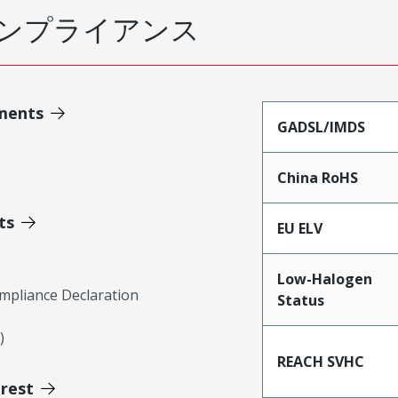
ンプライアンス
ments
GADSL/IMDS
China RoHS
ts
EU ELV
Low-Halogen
mpliance Declaration
Status
)
REACH SVHC
erest