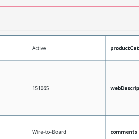
Active
productCa
151065
webDescrip
Wire-to-Board
comments