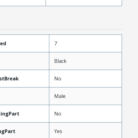
ded
7
Black
stBreak
No
Male
ingPart
No
ngPart
Yes