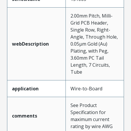
2.00mm Pitch, Milli-
Grid PCB Header,
Single Row, Right-
Angle, Through Hole,
webDescription
0.05µm Gold (Au)
Plating, with Peg,
3.60mm PC Tail
Length, 7 Circuits,
Tube
application
Wire-to-Board
See Product
Specification for
comments
maximum current
rating by wire AWG