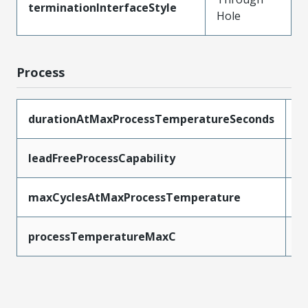
terminationInterfaceStyle
Hole
Process
durationAtMaxProcessTemperatureSeconds
1
leadFreeProcessCapability
W
maxCyclesAtMaxProcessTemperature
1
processTemperatureMaxC
2