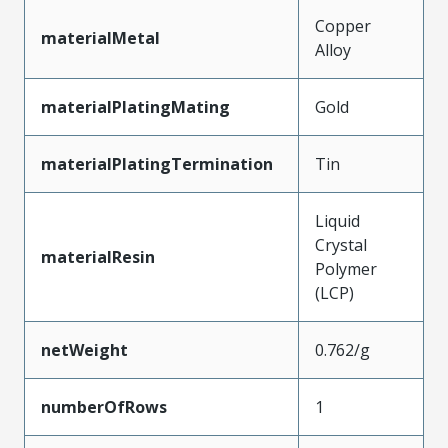
Copper
materialMetal
Alloy
materialPlatingMating
Gold
materialPlatingTermination
Tin
Liquid
Crystal
materialResin
Polymer
(LCP)
netWeight
0.762/g
numberOfRows
1