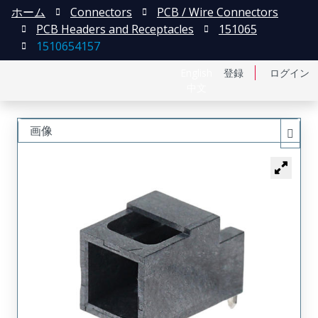
ホーム
Connectors
PCB / Wire Connectors
PCB Headers and Receptacles
151065
1510654157
English
登録
ログイン
中文
画像