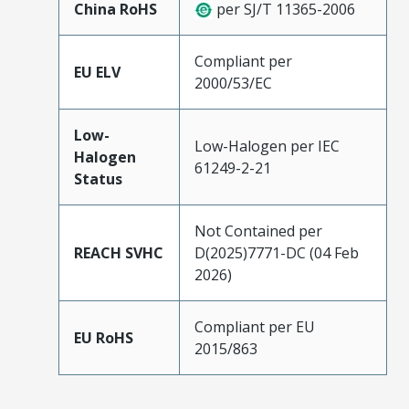
China RoHS
per SJ/T 11365-2006
Compliant per
EU ELV
2000/53/EC
Low-
Low-Halogen per IEC
Halogen
61249-2-21
Status
Not Contained per
REACH SVHC
D(2025)7771-DC (04 Feb
2026)
Compliant per EU
EU RoHS
2015/863