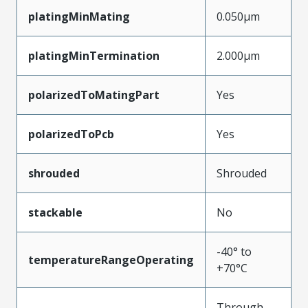
platingMinMating
0.050µm
platingMinTermination
2.000µm
polarizedToMatingPart
Yes
polarizedToPcb
Yes
shrouded
Shrouded
stackable
No
-40° to
temperatureRangeOperating
+70°C
Through