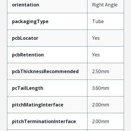
orientation
Right Angle
packagingType
Tube
pcbLocator
Yes
pcbRetention
Yes
pcbThicknessRecommended
2.50mm
pcTailLength
3.60mm
pitchMatingInterface
2.00mm
pitchTerminationInterface
2.00mm