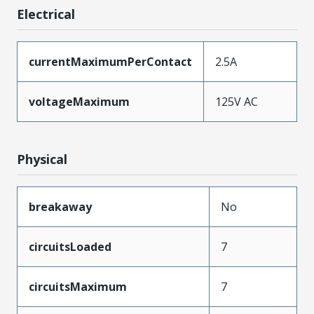
Electrical
currentMaximumPerContact
2.5A
voltageMaximum
125V AC
Physical
breakaway
No
circuitsLoaded
7
circuitsMaximum
7