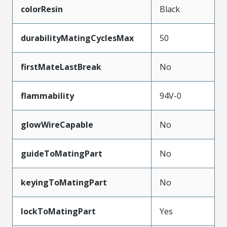
colorResin
Black
durabilityMatingCyclesMax
50
firstMateLastBreak
No
flammability
94V-0
glowWireCapable
No
guideToMatingPart
No
keyingToMatingPart
No
lockToMatingPart
Yes