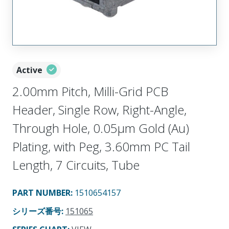
Active
2.00mm Pitch, Milli-Grid PCB
Header, Single Row, Right-Angle,
Through Hole, 0.05µm Gold (Au)
Plating, with Peg, 3.60mm PC Tail
Length, 7 Circuits, Tube
PART NUMBER
:
1510654157
シリーズ番号
:
151065