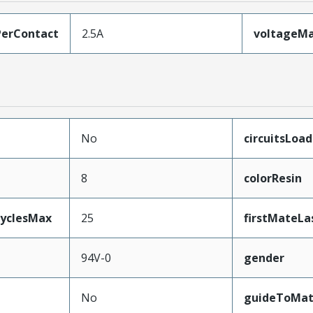
erContact
2.5A
voltageM
No
circuitsLoa
8
colorResin
CyclesMax
25
firstMateLa
94V-0
gender
No
guideToMat