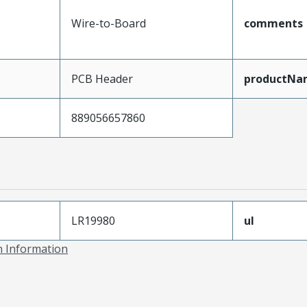
Wire-to-Board
comments
PCB Header
productNa
889056657860
LR19980
ul
on Information