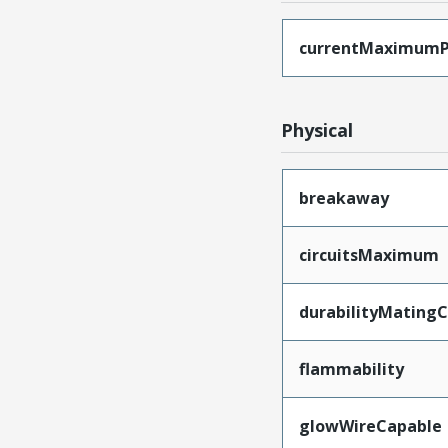
currentMaximumP
Physical
breakaway
circuitsMaximum
durabilityMating
flammability
glowWireCapable