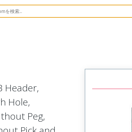
B Headers and Receptacles
151063
1510635308
B Header,
gh Hole,
ithout Peg,
hout Pick and