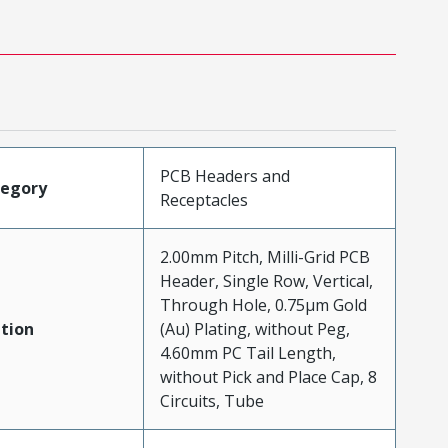
PCB Headers and
tegory
Receptacles
2.00mm Pitch, Milli-Grid PCB
Header, Single Row, Vertical,
Through Hole, 0.75µm Gold
tion
(Au) Plating, without Peg,
4.60mm PC Tail Length,
without Pick and Place Cap, 8
Circuits, Tube