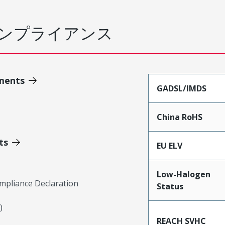
ンプライアンス
ments
GADSL/IMDS
China RoHS
ts
EU ELV
Low-Halogen
mpliance Declaration
Status
)
REACH SVHC