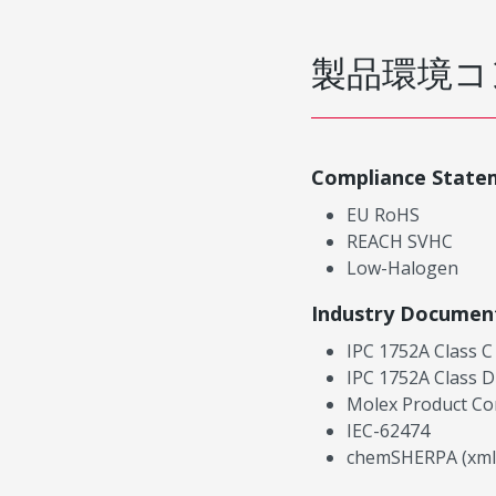
製品環境コ
Compliance State
EU RoHS
REACH SVHC
Low-Halogen
Industry Documen
IPC 1752A Class C
IPC 1752A Class D
Molex Product Co
IEC-62474
chemSHERPA (xml