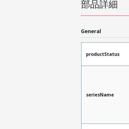
部品詳細
General
productStatus
seriesName