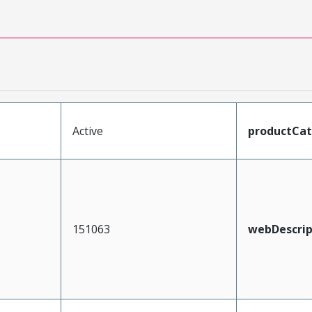
Active
productCa
151063
webDescrip