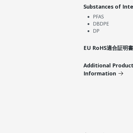
Substances of Int
PFAS
DBDPE
DP
EU RoHS適合証
Additional Produc
Information