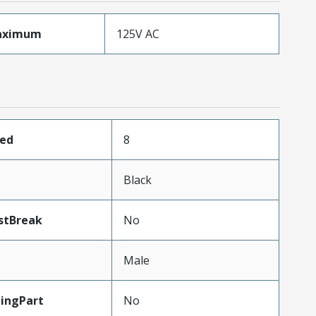
aximum
125V AC
ded
8
Black
stBreak
No
Male
ingPart
No