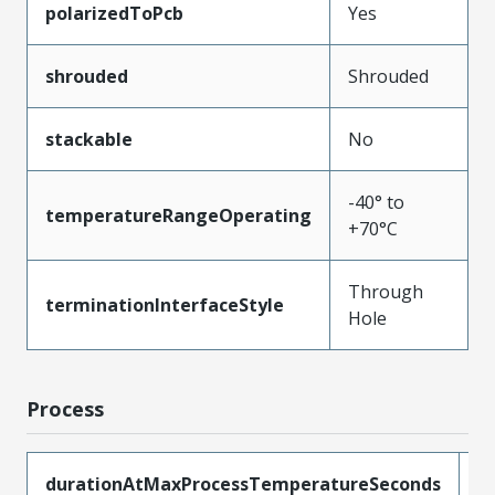
polarizedToPcb
Yes
shrouded
Shrouded
stackable
No
-40° to
temperatureRangeOperating
+70°C
Through
terminationInterfaceStyle
Hole
Process
durationAtMaxProcessTemperatureSeconds
1