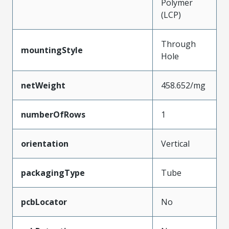
Polymer
(LCP)
Through
mountingStyle
Hole
netWeight
458.652/mg
numberOfRows
1
orientation
Vertical
packagingType
Tube
pcbLocator
No