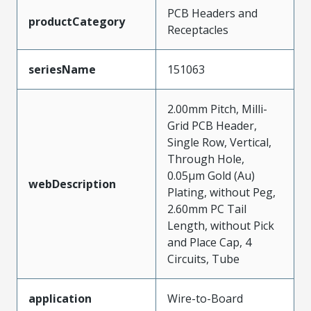
PCB Headers and
productCategory
Receptacles
seriesName
151063
2.00mm Pitch, Milli-
Grid PCB Header,
Single Row, Vertical,
Through Hole,
0.05µm Gold (Au)
webDescription
Plating, without Peg,
2.60mm PC Tail
Length, without Pick
and Place Cap, 4
Circuits, Tube
application
Wire-to-Board