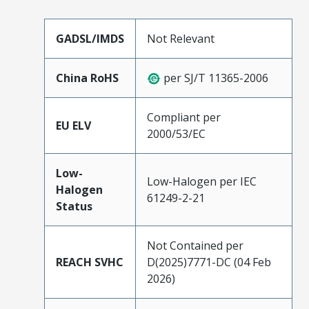
GADSL/IMDS
Not Relevant
China RoHS
per SJ/T 11365-2006
Compliant per
EU ELV
2000/53/EC
Low-
Low-Halogen per IEC
Halogen
61249-2-21
Status
Not Contained per
REACH SVHC
D(2025)7771-DC (04 Feb
2026)