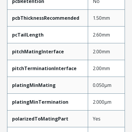
pcbRetention
No
pcbThicknessRecommended
1.50mm
pcTailLength
2.60mm
pitchMatingInterface
2.00mm
pitchTerminationInterface
2.00mm
platingMinMating
0.050µm
platingMinTermination
2.000µm
polarizedToMatingPart
Yes