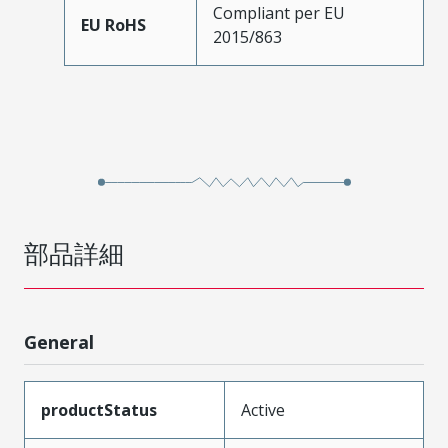
Compliant per EU
EU RoHS
2015/863
部品詳細
General
productStatus
Active