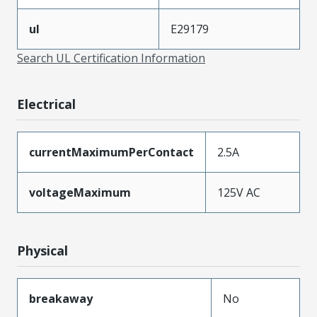
ul
E29179
Search UL Certification Information
Electrical
currentMaximumPerContact
2.5A
voltageMaximum
125V AC
Physical
breakaway
No