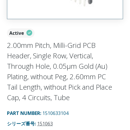
Active
2.00mm Pitch, Milli-Grid PCB
Header, Single Row, Vertical,
Through Hole, 0.05µm Gold (Au)
Plating, without Peg, 2.60mm PC
Tail Length, without Pick and Place
Cap, 4 Circuits, Tube
PART NUMBER
:
1510633104
シリーズ番号
:
151063