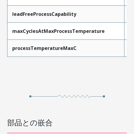
leadFreeProcessCapability
W
maxCyclesAtMaxProcessTemperature
1
processTemperatureMaxC
2
部品との嵌合