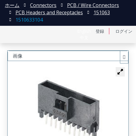
ホーム
Connectors
PCB / Wire Connectors
PCB Headers and Receptacles
151063
1510633104
English
登録
ログイン
中文
画像