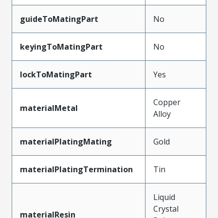
guideToMatingPart
No
keyingToMatingPart
No
lockToMatingPart
Yes
Copper
materialMetal
Alloy
materialPlatingMating
Gold
materialPlatingTermination
Tin
Liquid
Crystal
materialResin