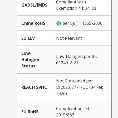
Compliant with
GADSL/IMDS
Exemption 44; 34; 33
China RoHS
per SJ/T 11365-2006
EU ELV
Not Relevant
Low-
Low-Halogen per IEC
Halogen
61249-2-21
Status
Not Contained per
REACH SVHC
D(2025)7771-DC (04 Feb
2026)
Compliant per EU
EU RoHS
2015/863