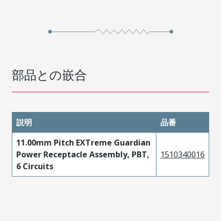
部品との嵌合
説明
品番
11.00mm Pitch EXTreme Guardian
Power Receptacle Assembly, PBT,
1510340016
6 Circuits