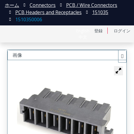
ホーム
Connectors
PCB / Wire Connectors
PCB Headers and Receptacles
151035
1510350006
English
登録
ログイン
中文
画像