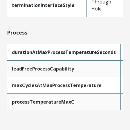
Through
terminationInterfaceStyle
Hole
Process
durationAtMaxProcessTemperatureSeconds
1
leadFreeProcessCapability
S
maxCyclesAtMaxProcessTemperature
1
processTemperatureMaxC
2