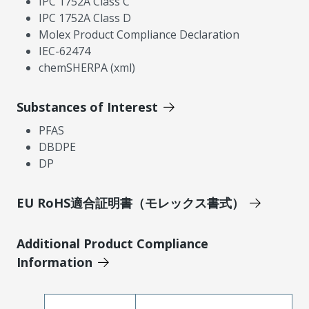
IPC 1752A Class C
IPC 1752A Class D
Molex Product Compliance Declaration
IEC-62474
chemSHERPA (xml)
Substances of Interest
PFAS
DBDPE
DP
EU RoHS適合証明書（モレックス書式）
Additional Product Compliance
Information