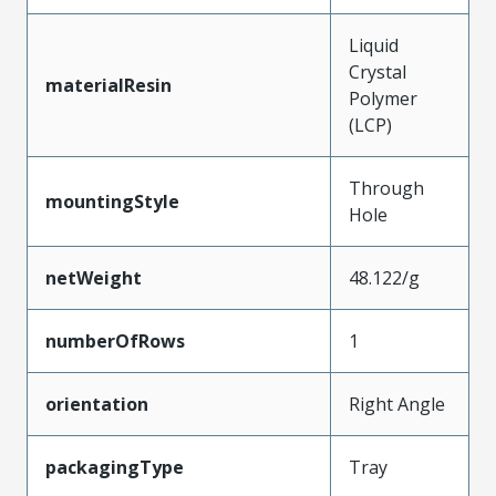
Liquid
Crystal
materialResin
Polymer
(LCP)
Through
mountingStyle
Hole
netWeight
48.122/g
numberOfRows
1
orientation
Right Angle
packagingType
Tray