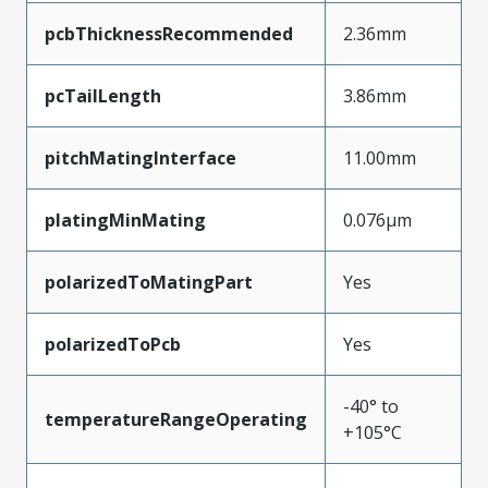
pcbThicknessRecommended
2.36mm
pcTailLength
3.86mm
pitchMatingInterface
11.00mm
platingMinMating
0.076µm
polarizedToMatingPart
Yes
polarizedToPcb
Yes
-40° to
temperatureRangeOperating
+105°C