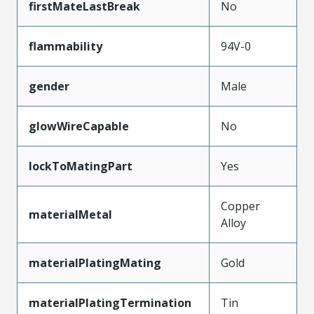
firstMateLastBreak
No
flammability
94V-0
gender
Male
glowWireCapable
No
lockToMatingPart
Yes
Copper
materialMetal
Alloy
materialPlatingMating
Gold
materialPlatingTermination
Tin