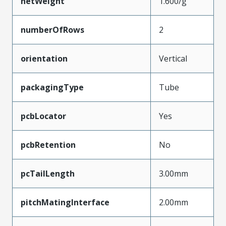
netWeight
1.600/g
numberOfRows
2
orientation
Vertical
packagingType
Tube
pcbLocator
Yes
pcbRetention
No
pcTailLength
3.00mm
pitchMatingInterface
2.00mm