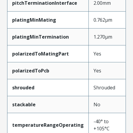
pitchTerminationInterface
2.00mm
platingMinMating
0.762µm
platingMinTermination
1.270µm
polarizedToMatingPart
Yes
polarizedToPcb
Yes
shrouded
Shrouded
stackable
No
-40° to
temperatureRangeOperating
+105°C