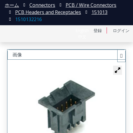
ホーム
Connectors
PCB / Wire Connectors
PCB Headers and Receptacles
151013
1510132216
English
登録
ログイン
中文
画像