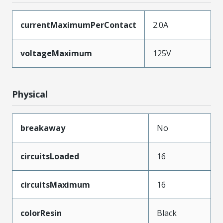
currentMaximumPerContact
2.0A
voltageMaximum
125V
Physical
breakaway
No
circuitsLoaded
16
circuitsMaximum
16
colorResin
Black