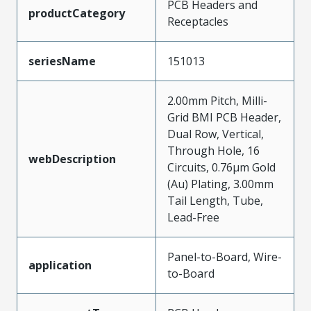
PCB Headers and
productCategory
Receptacles
seriesName
151013
2.00mm Pitch, Milli-
Grid BMI PCB Header,
Dual Row, Vertical,
Through Hole, 16
webDescription
Circuits, 0.76µm Gold
(Au) Plating, 3.00mm
Tail Length, Tube,
Lead-Free
Panel-to-Board, Wire-
application
to-Board