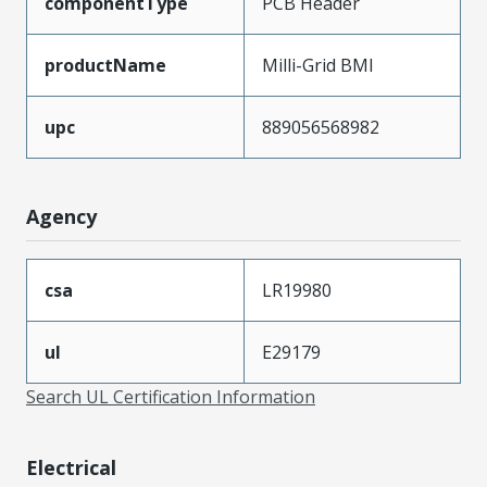
componentType
PCB Header
productName
Milli-Grid BMI
upc
889056568982
Agency
csa
LR19980
ul
E29179
Search UL Certification Information
Electrical