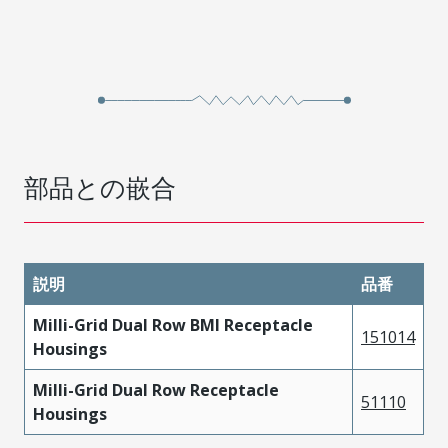
部品との嵌合
説明
品番
Milli-Grid Dual Row BMI Receptacle
151014
Housings
Milli-Grid Dual Row Receptacle
51110
Housings