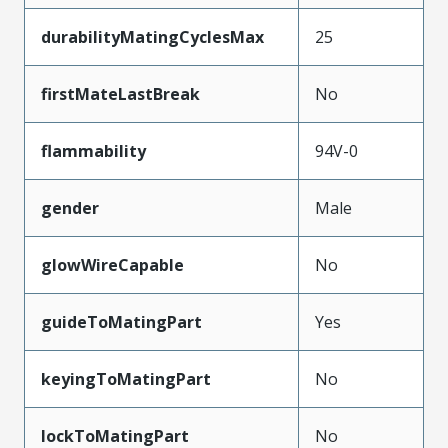
durabilityMatingCyclesMax
25
firstMateLastBreak
No
flammability
94V-0
gender
Male
glowWireCapable
No
guideToMatingPart
Yes
keyingToMatingPart
No
lockToMatingPart
No