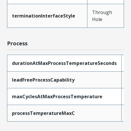
Through
terminationInterfaceStyle
Hole
Process
durationAtMaxProcessTemperatureSeconds
5
leadFreeProcessCapability
S
maxCyclesAtMaxProcessTemperature
1
processTemperatureMaxC
2