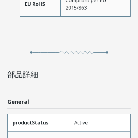
Compliant per EU
EU RoHS
2015/863
部品詳細
General
productStatus
Active