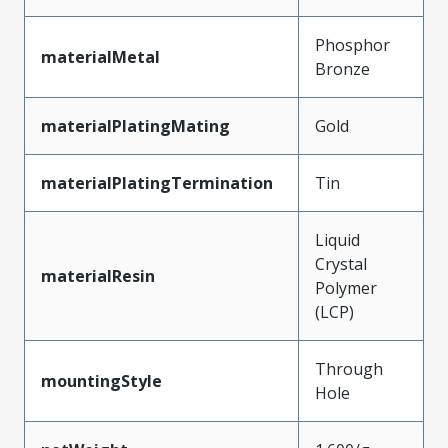
Phosphor
materialMetal
Bronze
materialPlatingMating
Gold
materialPlatingTermination
Tin
Liquid
Crystal
materialResin
Polymer
(LCP)
Through
mountingStyle
Hole