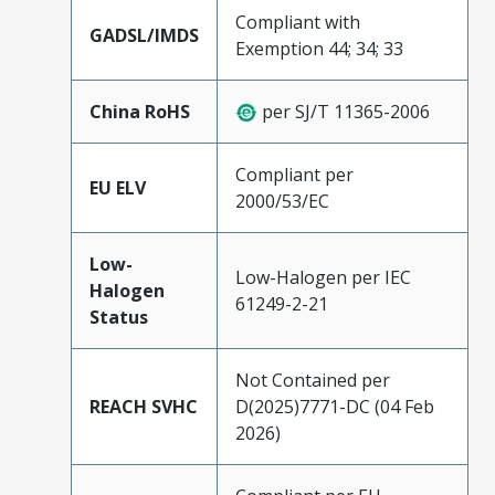
Compliant with
GADSL/IMDS
Exemption 44; 34; 33
China RoHS
per SJ/T 11365-2006
Compliant per
EU ELV
2000/53/EC
Low-
Low-Halogen per IEC
Halogen
61249-2-21
Status
Not Contained per
REACH SVHC
D(2025)7771-DC (04 Feb
2026)