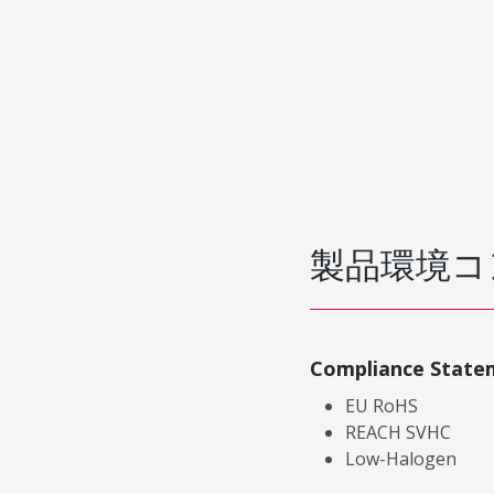
製品環境コ
Compliance State
EU RoHS
REACH SVHC
Low-Halogen