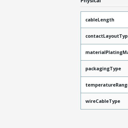
Physical
cableLength
contactLayoutTyp
materialPlatingM
packagingType
temperatureRang
wireCableType