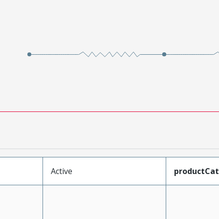
Active
productCa