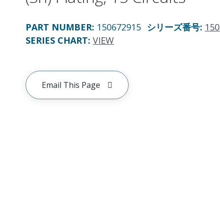
PART NUMBER
:
150672915
シリーズ番号
:
150
SERIES CHART
:
VIEW
Email This Page