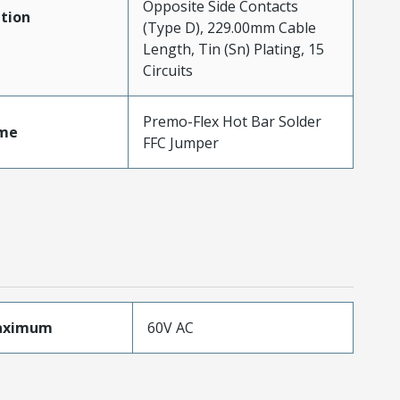
Opposite Side Contacts
tion
(Type D), 229.00mm Cable
Length, Tin (Sn) Plating, 15
Circuits
Premo-Flex Hot Bar Solder
me
FFC Jumper
aximum
60V AC