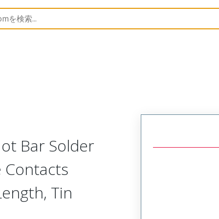
15067
150672915
ot Bar Solder
e Contacts
ength, Tin