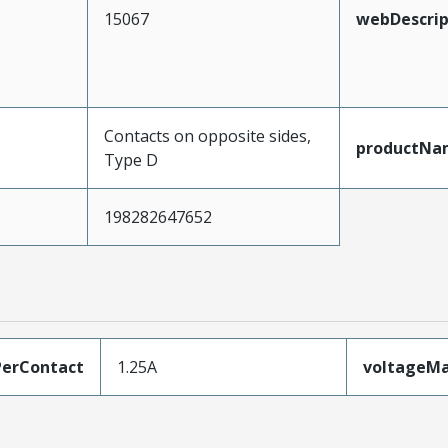
15067
webDescrip
Contacts on opposite sides,
productNa
Type D
198282647652
erContact
1.25A
voltageM