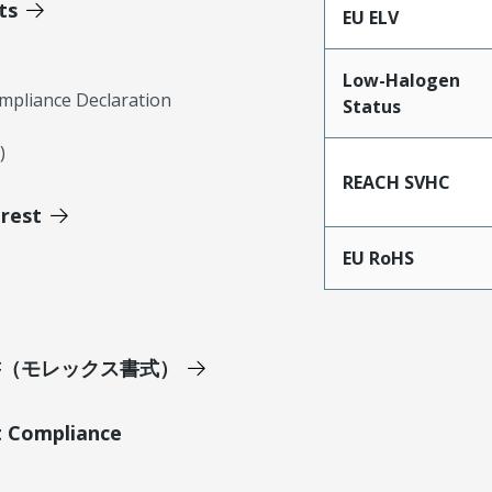
ts
EU ELV
Low-Halogen
mpliance Declaration
Status
)
REACH SVHC
erest
EU RoHS
明書（モレックス書式）
t Compliance