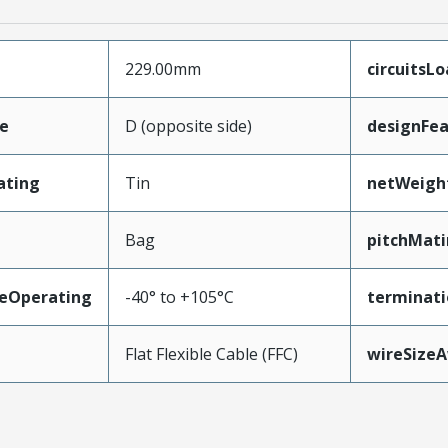
229.00mm
circuitsL
e
D (opposite side)
designFea
ating
Tin
netWeigh
Bag
pitchMati
eOperating
-40° to +105°C
terminati
Flat Flexible Cable (FFC)
wireSize