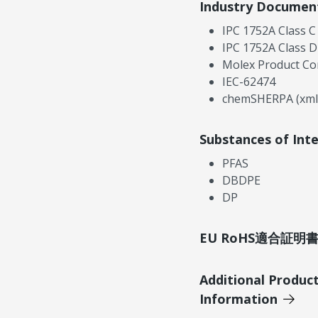
Industry Documen
IPC 1752A Class C
IPC 1752A Class D
Molex Product Co
IEC-62474
chemSHERPA (xml
Substances of Int
PFAS
DBDPE
DP
EU RoHS適合証
Additional Produc
Information