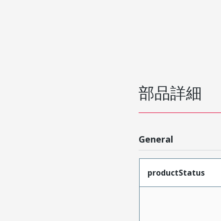
部品詳細
General
productStatus