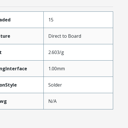
oaded
15
ture
Direct to Board
t
2.603/g
ngInterface
1.00mm
onStyle
Solder
Awg
N/A