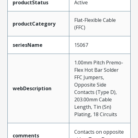
productStatus
Active
Flat-Flexible Cable
productCategory
(FFC)
seriesName
15067
1.00mm Pitch Premo-
Flex Hot Bar Solder
FFC Jumpers,
Opposite Side
webDescription
Contacts (Type D),
203.00mm Cable
Length, Tin (Sn)
Plating, 18 Circuits
Contacts on opposite
comments