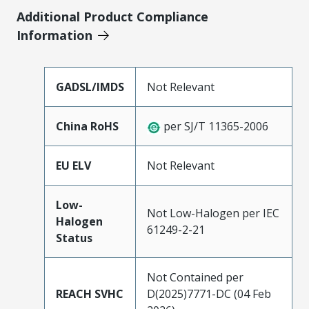
Additional Product Compliance
Information
GADSL/IMDS
Not Relevant
China RoHS
per SJ/T 11365-2006
EU ELV
Not Relevant
Low-
Not Low-Halogen per IEC
Halogen
61249-2-21
Status
Not Contained per
REACH SVHC
D(2025)7771-DC (04 Feb