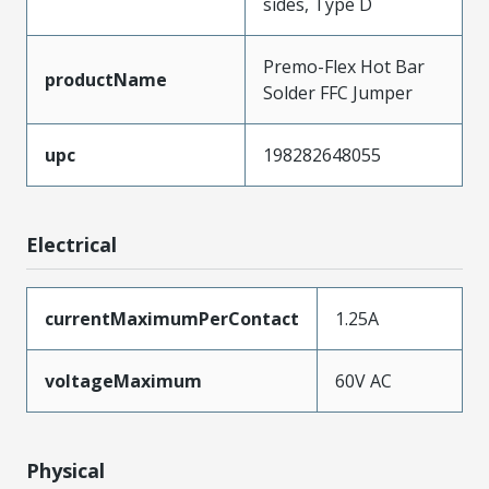
sides, Type D
Premo-Flex Hot Bar
productName
Solder FFC Jumper
upc
198282648055
Electrical
currentMaximumPerContact
1.25A
voltageMaximum
60V AC
Physical