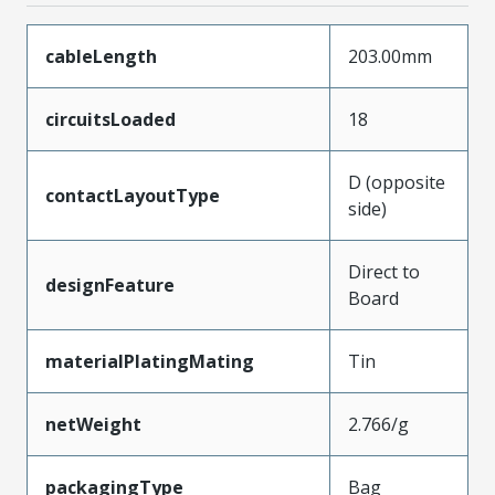
cableLength
203.00mm
circuitsLoaded
18
D (opposite
contactLayoutType
side)
Direct to
designFeature
Board
materialPlatingMating
Tin
netWeight
2.766/g
packagingType
Bag