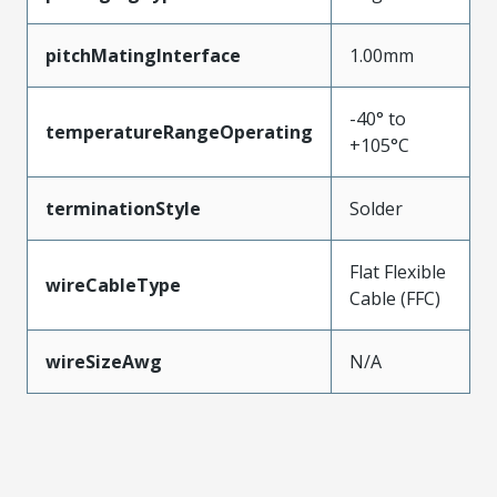
pitchMatingInterface
1.00mm
-40° to
temperatureRangeOperating
+105°C
terminationStyle
Solder
Flat Flexible
wireCableType
Cable (FFC)
wireSizeAwg
N/A