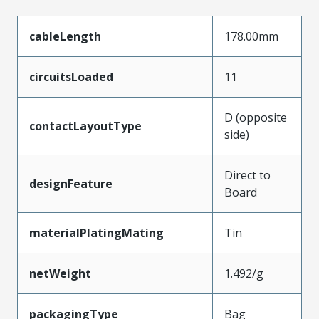
cableLength
178.00mm
circuitsLoaded
11
D (opposite
contactLayoutType
side)
Direct to
designFeature
Board
materialPlatingMating
Tin
netWeight
1.492/g
packagingType
Bag