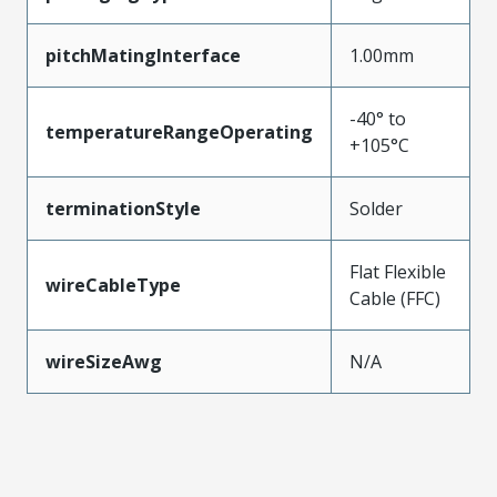
pitchMatingInterface
1.00mm
-40° to
temperatureRangeOperating
+105°C
terminationStyle
Solder
Flat Flexible
wireCableType
Cable (FFC)
wireSizeAwg
N/A