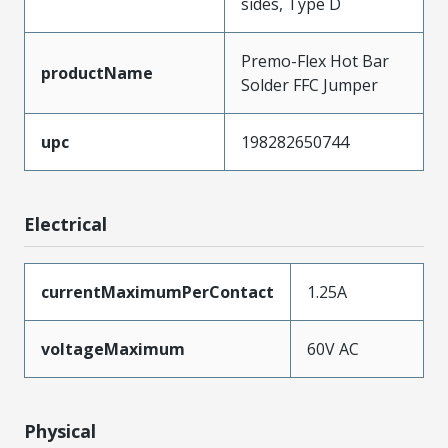
sides, Type D
Premo-Flex Hot Bar
productName
Solder FFC Jumper
upc
198282650744
Electrical
currentMaximumPerContact
1.25A
voltageMaximum
60V AC
Physical