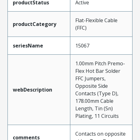
productStatus
Active
Flat-Flexible Cable
productCategory
(FFC)
seriesName
15067
1.00mm Pitch Premo-
Flex Hot Bar Solder
FFC Jumpers,
Opposite Side
webDescription
Contacts (Type D),
178.00mm Cable
Length, Tin (Sn)
Plating, 11 Circuits
Contacts on opposite
comments