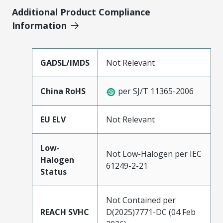
Additional Product Compliance
Information
GADSL/IMDS
Not Relevant
China RoHS
per SJ/T 11365-2006
EU ELV
Not Relevant
Low-
Not Low-Halogen per IEC
Halogen
61249-2-21
Status
Not Contained per
REACH SVHC
D(2025)7771-DC (04 Feb