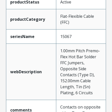
productStatus
Active
Flat-Flexible Cable
productCategory
(FFC)
seriesName
15067
1.00mm Pitch Premo-
Flex Hot Bar Solder
FFC Jumpers,
Opposite Side
webDescription
Contacts (Type D),
152.00mm Cable
Length, Tin (Sn)
Plating, 6 Circuits
Contacts on opposite
comments