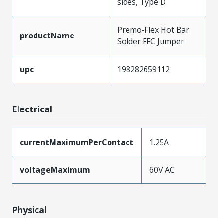
sides, Type D
Premo-Flex Hot Bar
productName
Solder FFC Jumper
upc
198282659112
Electrical
currentMaximumPerContact
1.25A
voltageMaximum
60V AC
Physical