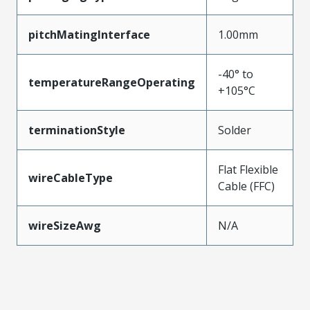
pitchMatingInterface
1.00mm
-40° to
temperatureRangeOperating
+105°C
terminationStyle
Solder
Flat Flexible
wireCableType
Cable (FFC)
wireSizeAwg
N/A