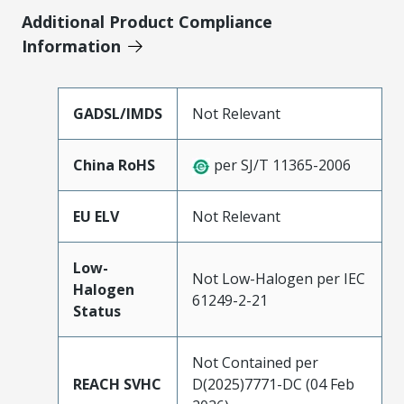
Additional Product Compliance
Information
GADSL/IMDS
Not Relevant
China RoHS
per SJ/T 11365-2006
EU ELV
Not Relevant
Low-
Not Low-Halogen per IEC
Halogen
61249-2-21
Status
Not Contained per
REACH SVHC
D(2025)7771-DC (04 Feb