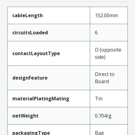
cableLength
152.00mm
circuitsLoaded
6
D (opposite
contactLayoutType
side)
Direct to
designFeature
Board
materialPlatingMating
Tin
netWeight
0.704/g
packagingType
Bag