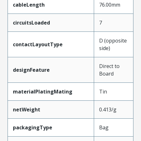
cableLength
76.00mm
circuitsLoaded
7
D (opposite
contactLayoutType
side)
Direct to
designFeature
Board
materialPlatingMating
Tin
netWeight
0.413/g
packagingType
Bag