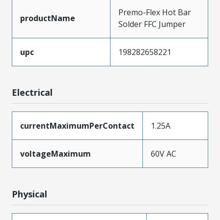
Premo-Flex Hot Bar
productName
Solder FFC Jumper
upc
198282658221
Electrical
currentMaximumPerContact
1.25A
voltageMaximum
60V AC
Physical