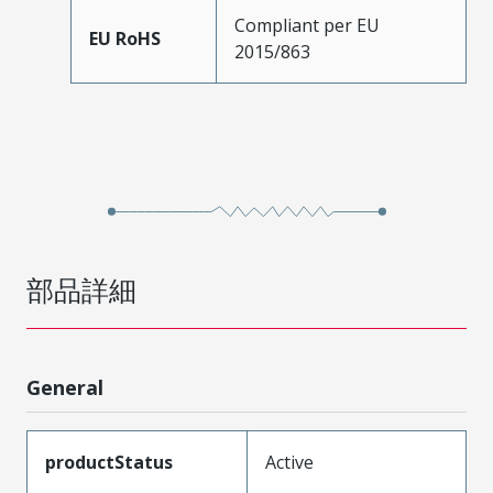
Compliant per EU
EU RoHS
2015/863
部品詳細
General
productStatus
Active