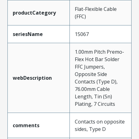
Flat-Flexible Cable
productCategory
(FFC)
seriesName
15067
1.00mm Pitch Premo-
Flex Hot Bar Solder
FFC Jumpers,
Opposite Side
webDescription
Contacts (Type D),
76.00mm Cable
Length, Tin (Sn)
Plating, 7 Circuits
Contacts on opposite
comments
sides, Type D