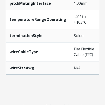
pitchMatingInterface
1.00mm
-40° to
temperatureRangeOperating
+105°C
terminationStyle
Solder
Flat Flexible
wireCableType
Cable (FFC)
wireSizeAwg
N/A