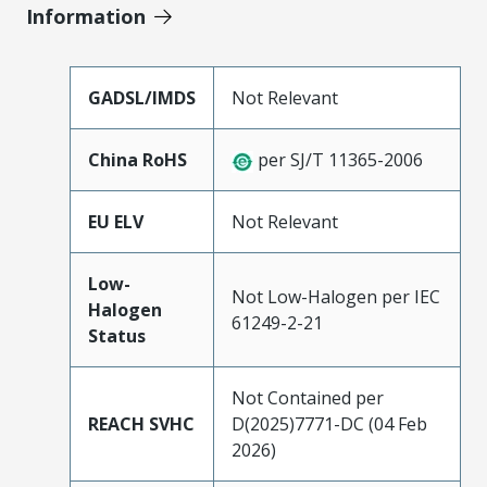
Information
GADSL/IMDS
Not Relevant
China RoHS
per SJ/T 11365-2006
EU ELV
Not Relevant
Low-
Not Low-Halogen per IEC
Halogen
61249-2-21
Status
Not Contained per
REACH SVHC
D(2025)7771-DC (04 Feb
2026)