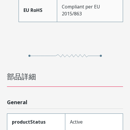
Compliant per EU
EU RoHS
2015/863
部品詳細
General
productStatus
Active