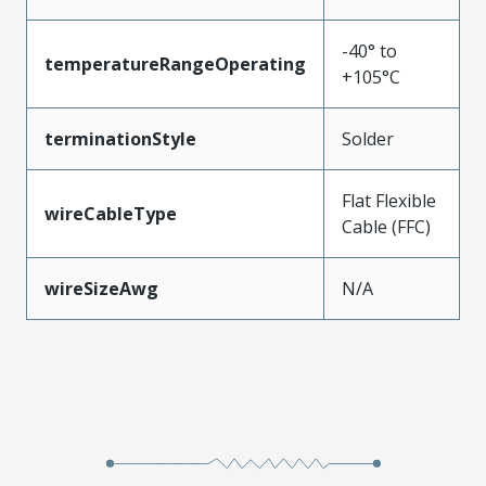
-40° to
temperatureRangeOperating
+105°C
terminationStyle
Solder
Flat Flexible
wireCableType
Cable (FFC)
wireSizeAwg
N/A