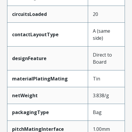
circuitsLoaded
20
A (same
contactLayoutType
side)
Direct to
designFeature
Board
materialPlatingMating
Tin
netWeight
3.838/g
packagingType
Bag
pitchMatingInterface
1.00mm