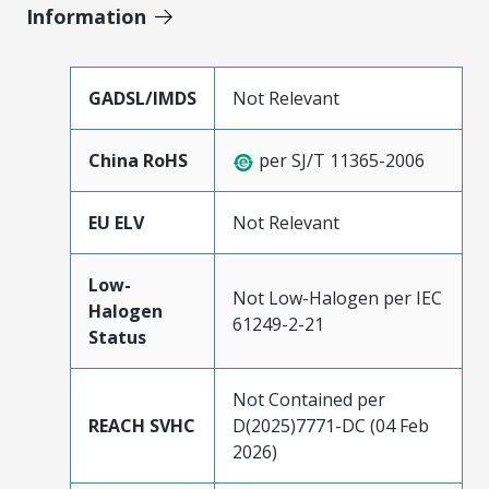
Information
GADSL/IMDS
Not Relevant
China RoHS
per SJ/T 11365-2006
EU ELV
Not Relevant
Low-
Not Low-Halogen per IEC
Halogen
61249-2-21
Status
Not Contained per
REACH SVHC
D(2025)7771-DC (04 Feb
2026)