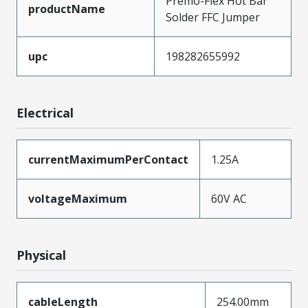
Premo-Flex Hot Bar
productName
Solder FFC Jumper
upc
198282655992
Electrical
currentMaximumPerContact
1.25A
voltageMaximum
60V AC
Physical
cableLength
254.00mm