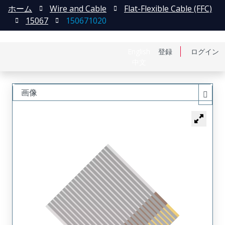
ホーム
Wire and Cable
Flat-Flexible Cable (FFC)
15067
150671020
English
登録
ログイン
中文
画像