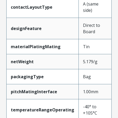
A (same
contactLayoutType
side)
Direct to
designFeature
Board
materialPlatingMating
Tin
netWeight
5.179/g
packagingType
Bag
pitchMatingInterface
1.00mm
-40° to
temperatureRangeOperating
+105°C