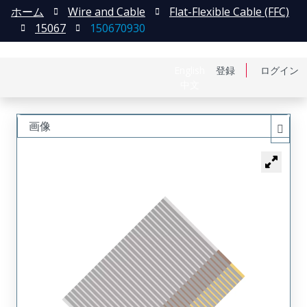
ホーム
Wire and Cable
Flat-Flexible Cable (FFC)
15067
150670930
English
登録
ログイン
中文
画像