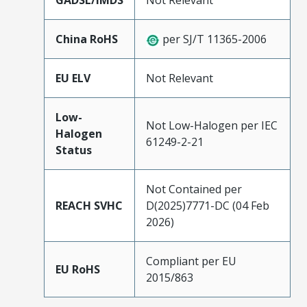
GADSL/IMDS
Not Relevant
China RoHS
per SJ/T 11365-2006
EU ELV
Not Relevant
Low-
Not Low-Halogen per IEC
Halogen
61249-2-21
Status
Not Contained per
REACH SVHC
D(2025)7771-DC (04 Feb
2026)
Compliant per EU
EU RoHS
2015/863