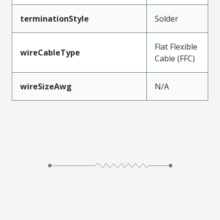
terminationStyle
Solder
Flat Flexible
wireCableType
Cable (FFC)
wireSizeAwg
N/A