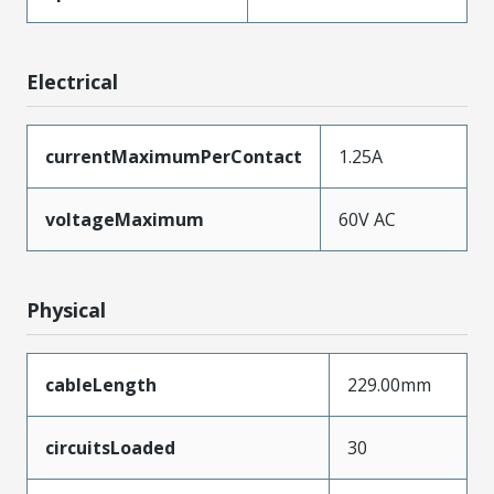
Electrical
currentMaximumPerContact
1.25A
voltageMaximum
60V AC
Physical
cableLength
229.00mm
circuitsLoaded
30