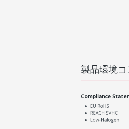
製品環境コ
Compliance State
EU RoHS
REACH SVHC
Low-Halogen