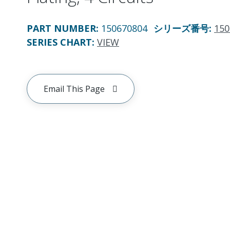
PART NUMBER
:
150670804
シリーズ番号
:
150
SERIES CHART
:
VIEW
Email This Page