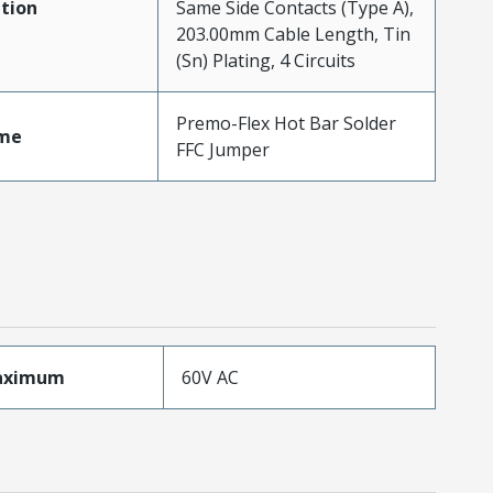
tion
Same Side Contacts (Type A),
203.00mm Cable Length, Tin
(Sn) Plating, 4 Circuits
Premo-Flex Hot Bar Solder
me
FFC Jumper
aximum
60V AC