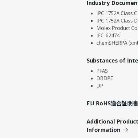
Industry Documen
IPC 1752A Class C
IPC 1752A Class D
Molex Product Co
IEC-62474
chemSHERPA (xml
Substances of Int
PFAS
DBDPE
DP
EU RoHS適合証
Additional Produc
Information