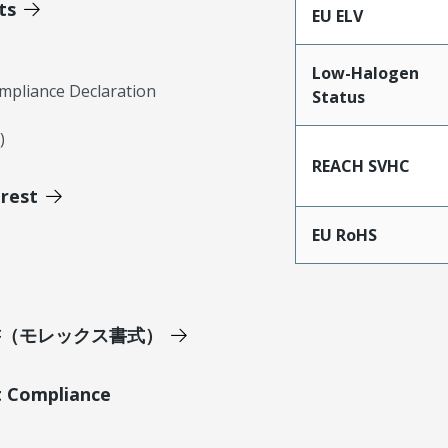
ts
EU ELV
Low-Halogen
mpliance Declaration
Status
)
REACH SVHC
erest
EU RoHS
明書（モレックス書式）
t Compliance