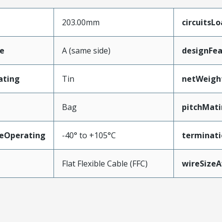
203.00mm
circuitsL
e
A (same side)
designFea
ating
Tin
netWeigh
Bag
pitchMati
eOperating
-40° to +105°C
terminati
Flat Flexible Cable (FFC)
wireSize