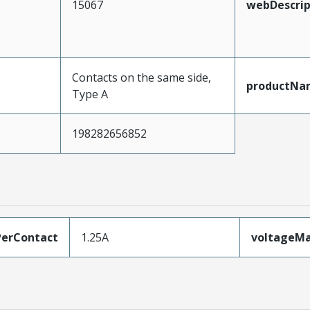
15067
webDescrip
Contacts on the same side,
productNa
Type A
198282656852
erContact
1.25A
voltageM