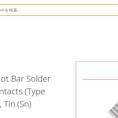
15067
150670804
ot Bar Solder
ntacts (Type
 Tin (Sn)