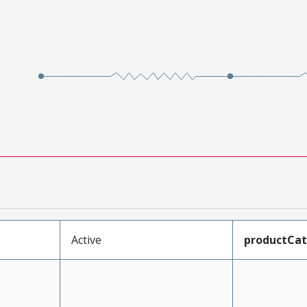
Active
productCa