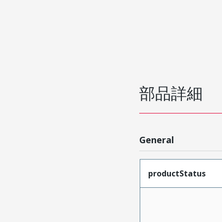
部品詳細
General
productStatus