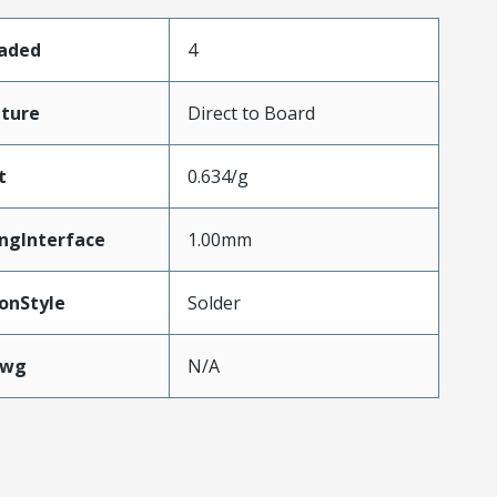
oaded
4
ture
Direct to Board
t
0.634/g
ngInterface
1.00mm
onStyle
Solder
Awg
N/A