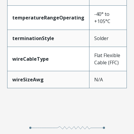
-40° to
temperatureRangeOperating
+105°C
terminationStyle
Solder
Flat Flexible
wireCableType
Cable (FFC)
wireSizeAwg
N/A