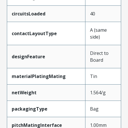
circuitsLoaded
40
A (same
contactLayoutType
side)
Direct to
designFeature
Board
materialPlatingMating
Tin
netWeight
1.564/g
packagingType
Bag
pitchMatingInterface
1.00mm