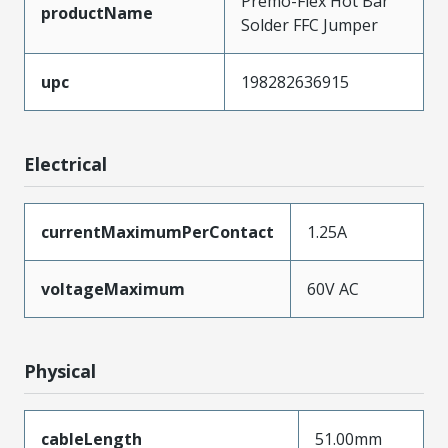
Premo-Flex Hot Bar
productName
Solder FFC Jumper
upc
198282636915
Electrical
currentMaximumPerContact
1.25A
voltageMaximum
60V AC
Physical
cableLength
51.00mm