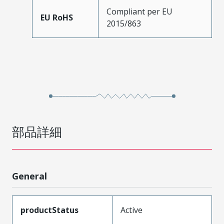
Compliant per EU
EU RoHS
2015/863
部品詳細
General
productStatus
Active