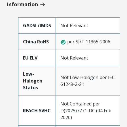
Information
GADSL/IMDS
Not Relevant
China RoHS
per SJ/T 11365-2006
EU ELV
Not Relevant
Low-
Not Low-Halogen per IEC
Halogen
61249-2-21
Status
Not Contained per
REACH SVHC
D(2025)7771-DC (04 Feb
2026)