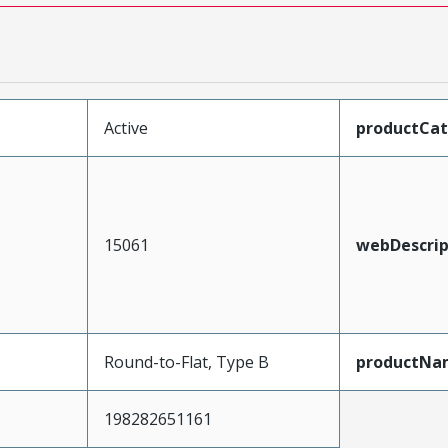
Active
productCa
15061
webDescrip
Round-to-Flat, Type B
productNa
198282651161