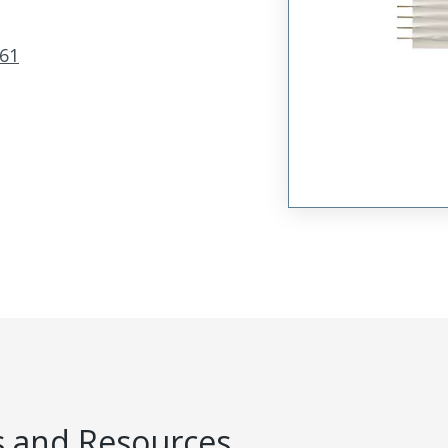
61
 and Resources