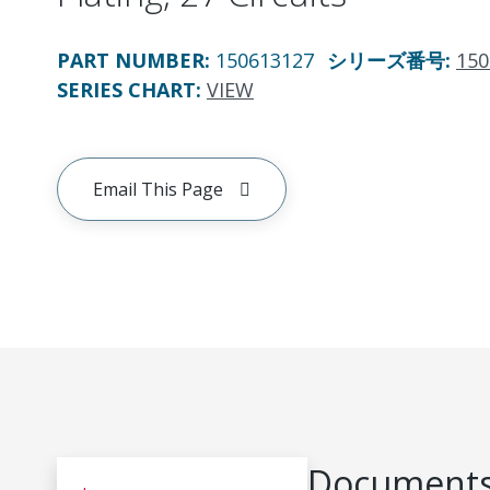
PART NUMBER
:
150613127
シリーズ番号
:
150
SERIES CHART
:
VIEW
Email This Page
Documents