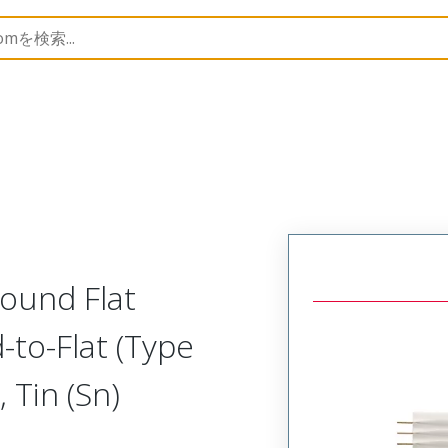
15061
150613127
ound Flat
-to-Flat (Type
 Tin (Sn)