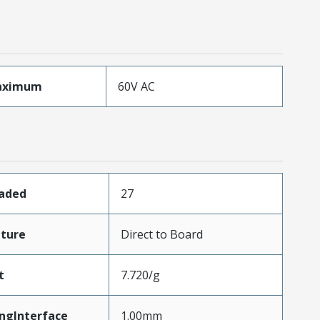
aximum
60V AC
oaded
27
ture
Direct to Board
t
7.720/g
ngInterface
1.00mm