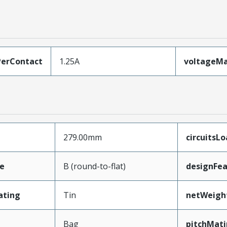
erContact
1.25A
voltageM
279.00mm
circuitsL
e
B (round-to-flat)
designFea
ating
Tin
netWeigh
Bag
pitchMati