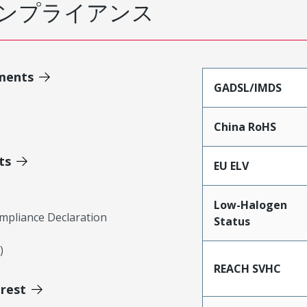
ンプライアンス
ments
GADSL/IMDS
China RoHS
ts
EU ELV
Low-Halogen
mpliance Declaration
Status
)
REACH SVHC
erest