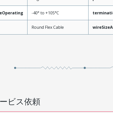
eOperating
-40° to +105°C
terminati
Round Flex Cable
wireSize
ービス依頼