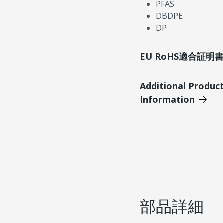
PFAS
DBDPE
DP
EU RoHS適合証
Additional Produc
Information
部品詳細