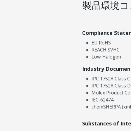
製品環境コ
Compliance State
EU RoHS
REACH SVHC
Low-Halogen
Industry Documen
IPC 1752A Class C
IPC 1752A Class D
Molex Product Co
IEC-62474
chemSHERPA (xml
Substances of Int