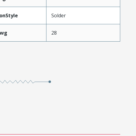
onStyle
Solder
Awg
28