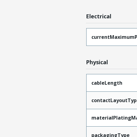
Electrical
currentMaximumP
Physical
cableLength
contactLayoutTyp
materialPlatingM
packagingType