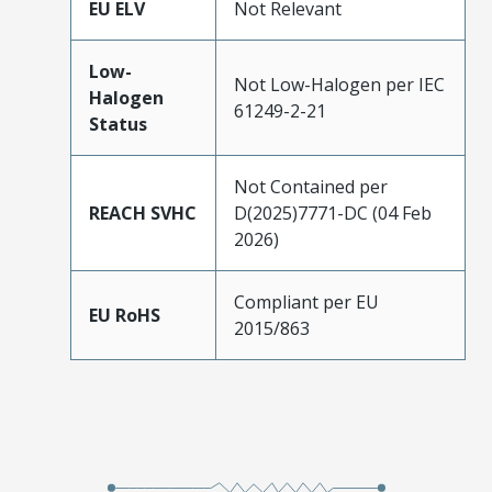
EU ELV
Not Relevant
Low-
Not Low-Halogen per IEC
Halogen
61249-2-21
Status
Not Contained per
REACH SVHC
D(2025)7771-DC (04 Feb
2026)
Compliant per EU
EU RoHS
2015/863