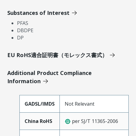
Substances of Interest
PFAS
DBDPE
DP
EU RoHS適合証明書（モレックス書式）
Additional Product Compliance
Information
GADSL/IMDS
Not Relevant
China RoHS
per SJ/T 11365-2006