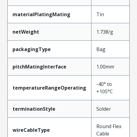
materialPlatingMating
Tin
netWeight
1.738/g
packagingType
Bag
pitchMatingInterface
1.00mm
-40° to
temperatureRangeOperating
+105°C
terminationStyle
Solder
Round Flex
wireCableType
Cable