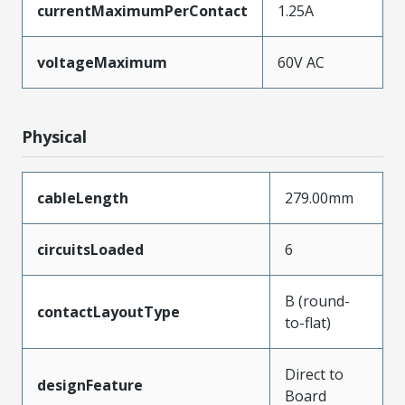
currentMaximumPerContact
1.25A
voltageMaximum
60V AC
Physical
cableLength
279.00mm
circuitsLoaded
6
B (round-
contactLayoutType
to-flat)
Direct to
designFeature
Board