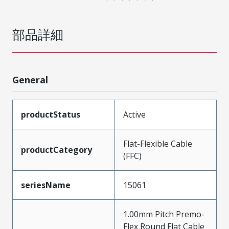
部品詳細
General
productStatus
Active
Flat-Flexible Cable
productCategory
(FFC)
seriesName
15061
1.00mm Pitch Premo-
Flex Round Flat Cable