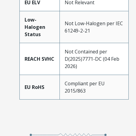
EU ELV
Not Relevant
Low-
Not Low-Halogen per IEC
Halogen
61249-2-21
Status
Not Contained per
REACH SVHC
D(2025)7771-DC (04 Feb
2026)
Compliant per EU
EU RoHS
2015/863