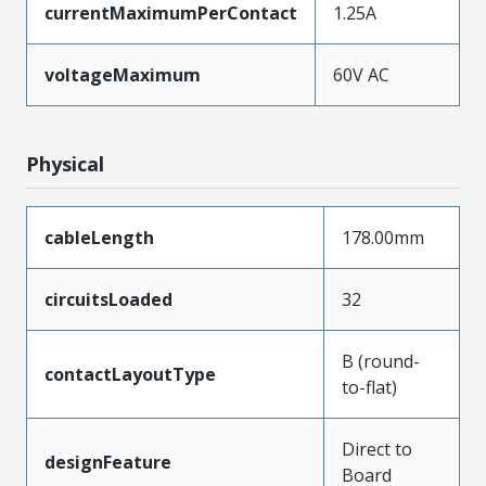
currentMaximumPerContact
1.25A
voltageMaximum
60V AC
Physical
cableLength
178.00mm
circuitsLoaded
32
B (round-
contactLayoutType
to-flat)
Direct to
designFeature
Board