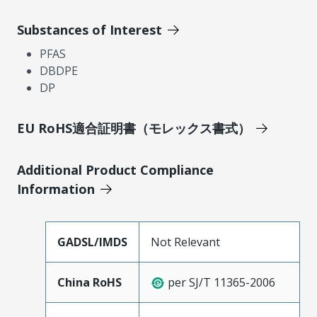
Substances of Interest
PFAS
DBDPE
DP
EU RoHS適合証明書（モレックス書式）
Additional Product Compliance
Information
GADSL/IMDS
Not Relevant
China RoHS
per SJ/T 11365-2006