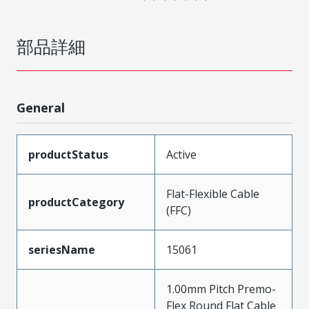
部品詳細
General
productStatus
Active
Flat-Flexible Cable
productCategory
(FFC)
seriesName
15061
1.00mm Pitch Premo-
Flex Round Flat Cable