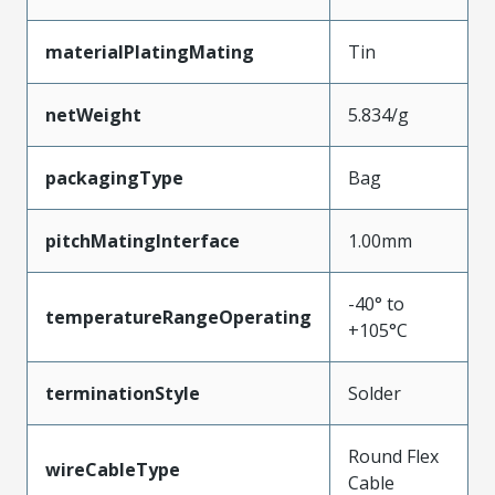
materialPlatingMating
Tin
netWeight
5.834/g
packagingType
Bag
pitchMatingInterface
1.00mm
-40° to
temperatureRangeOperating
+105°C
terminationStyle
Solder
Round Flex
wireCableType
Cable