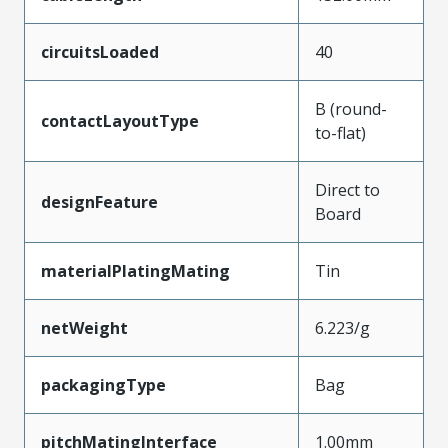
circuitsLoaded
40
B (round-
contactLayoutType
to-flat)
Direct to
designFeature
Board
materialPlatingMating
Tin
netWeight
6.223/g
packagingType
Bag
pitchMatingInterface
1.00mm