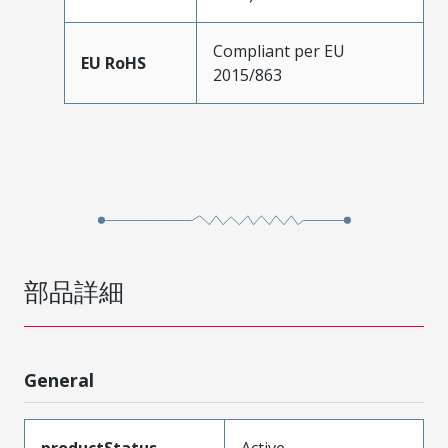
Compliant per EU
EU RoHS
2015/863
部品詳細
General
productStatus
Active