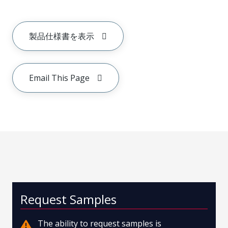
製品仕様書を表示
Email This Page
Request Samples
The ability to request samples is