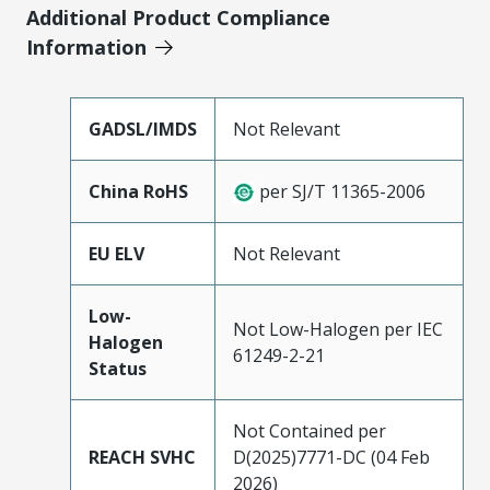
Additional Product Compliance
Information
GADSL/IMDS
Not Relevant
China RoHS
per SJ/T 11365-2006
EU ELV
Not Relevant
Low-
Not Low-Halogen per IEC
Halogen
61249-2-21
Status
Not Contained per
REACH SVHC
D(2025)7771-DC (04 Feb
2026)