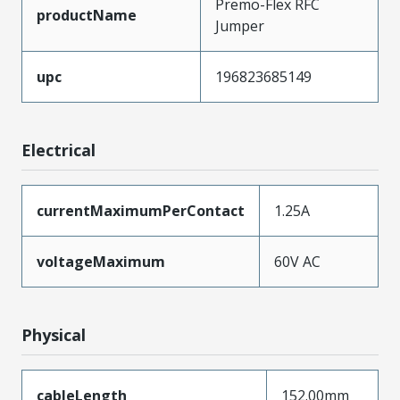
Premo-Flex RFC
productName
Jumper
upc
196823685149
Electrical
currentMaximumPerContact
1.25A
voltageMaximum
60V AC
Physical
cableLength
152.00mm