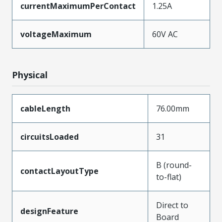
currentMaximumPerContact
1.25A
voltageMaximum
60V AC
Physical
cableLength
76.00mm
circuitsLoaded
31
B (round-
contactLayoutType
to-flat)
Direct to
designFeature
Board