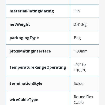
materialPlatingMating
Tin
netWeight
2.413/g
packagingType
Bag
pitchMatingInterface
1.00mm
-40° to
temperatureRangeOperating
+105°C
terminationStyle
Solder
Round Flex
wireCableType
Cable