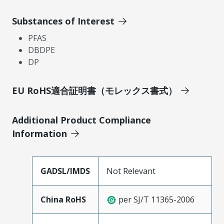
Substances of Interest
PFAS
DBDPE
DP
EU RoHS適合証明書（モレックス書式）
Additional Product Compliance
Information
GADSL/IMDS
Not Relevant
China RoHS
per SJ/T 11365-2006