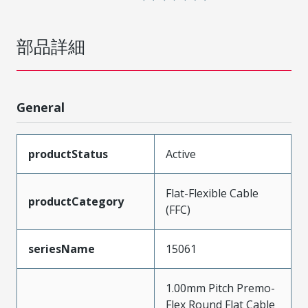
部品詳細
General
productStatus
Active
Flat-Flexible Cable
productCategory
(FFC)
seriesName
15061
1.00mm Pitch Premo-
Flex Round Flat Cable