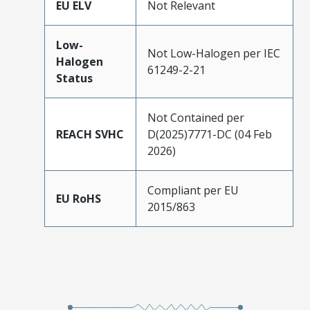
EU ELV
Not Relevant
Low-
Not Low-Halogen per IEC
Halogen
61249-2-21
Status
Not Contained per
REACH SVHC
D(2025)7771-DC (04 Feb
2026)
Compliant per EU
EU RoHS
2015/863