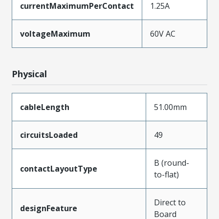
currentMaximumPerContact
1.25A
voltageMaximum
60V AC
Physical
cableLength
51.00mm
circuitsLoaded
49
B (round-
contactLayoutType
to-flat)
Direct to
designFeature
Board