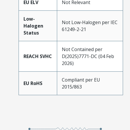
EU ELV
Not Relevant
Low-
Not Low-Halogen per IEC
Halogen
61249-2-21
Status
Not Contained per
REACH SVHC
D(2025)7771-DC (04 Feb
2026)
Compliant per EU
EU RoHS
2015/863