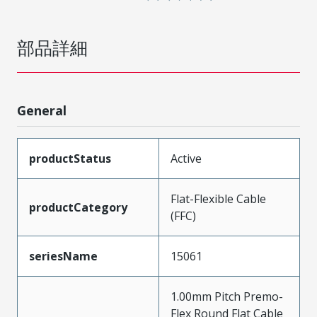
部品詳細
General
productStatus
Active
Flat-Flexible Cable
productCategory
(FFC)
seriesName
15061
1.00mm Pitch Premo-
Flex Round Flat Cable