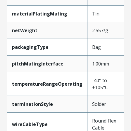
materialPlatingMating
Tin
netWeight
2.557/g
packagingType
Bag
pitchMatingInterface
1.00mm
-40° to
temperatureRangeOperating
+105°C
terminationStyle
Solder
Round Flex
wireCableType
Cable