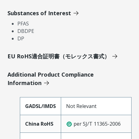
Substances of Interest
PFAS
DBDPE
DP
EU RoHS適合証明書（モレックス書式）
Additional Product Compliance
Information
GADSL/IMDS
Not Relevant
China RoHS
per SJ/T 11365-2006