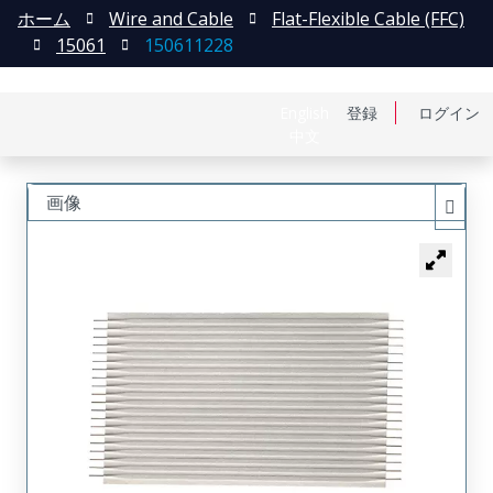
ホーム
Wire and Cable
Flat-Flexible Cable (FFC)
15061
150611228
English
登録
ログイン
中文
画像