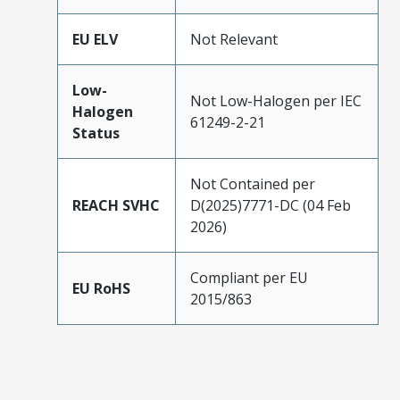
EU ELV
Not Relevant
Low-
Not Low-Halogen per IEC
Halogen
61249-2-21
Status
Not Contained per
REACH SVHC
D(2025)7771-DC (04 Feb
2026)
Compliant per EU
EU RoHS
2015/863