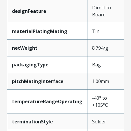
Direct to
designFeature
Board
materialPlatingMating
Tin
netWeight
8.794/g
packagingType
Bag
pitchMatingInterface
1.00mm
-40° to
temperatureRangeOperating
+105°C
terminationStyle
Solder