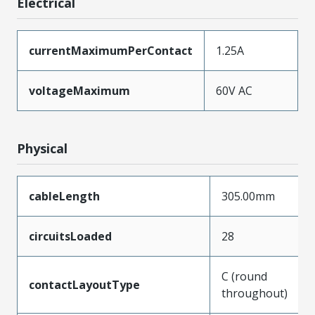
Electrical
currentMaximumPerContact
1.25A
voltageMaximum
60V AC
Physical
cableLength
305.00mm
circuitsLoaded
28
C (round
contactLayoutType
throughout)