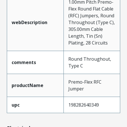
1.00mm Pitch Premo-
Flex Round Flat Cable
(RFC) Jumpers, Round
webDescription
Throughout (Type C),
305.00mm Cable
Length, Tin (Sn)
Plating, 28 Circuits
Round Throughout,
comments
Type C
Premo-Flex RFC
productName
Jumper
upc
198282640349