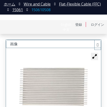
ホーム
Wire and Cable
Flat-Flexible Cable (FFC)
15061
150610508
English
登録
ログイン
中文
画像