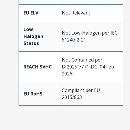
EU ELV
Not Relevant
Low-
Not Low-Halogen per IEC
Halogen
61249-2-21
Status
Not Contained per
REACH SVHC
D(2025)7771-DC (04 Feb
2026)
Compliant per EU
EU RoHS
2015/863