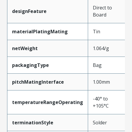
Direct to
designFeature
Board
materialPlatingMating
Tin
netWeight
1.064/g
packagingType
Bag
pitchMatingInterface
1.00mm
-40° to
temperatureRangeOperating
+105°C
terminationStyle
Solder