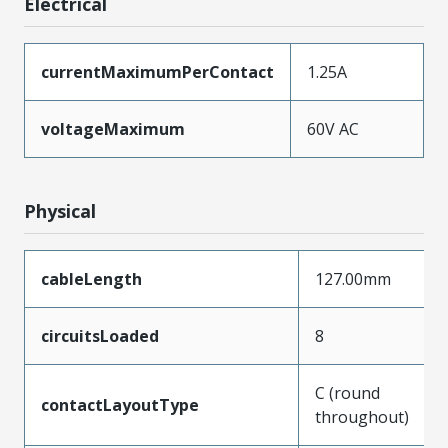
Electrical
currentMaximumPerContact
1.25A
voltageMaximum
60V AC
Physical
cableLength
127.00mm
circuitsLoaded
8
C (round
contactLayoutType
throughout)