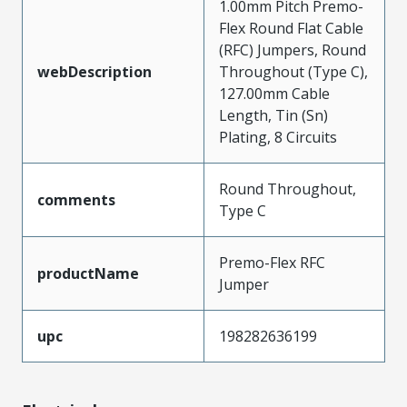
1.00mm Pitch Premo-
Flex Round Flat Cable
(RFC) Jumpers, Round
webDescription
Throughout (Type C),
127.00mm Cable
Length, Tin (Sn)
Plating, 8 Circuits
Round Throughout,
comments
Type C
Premo-Flex RFC
productName
Jumper
upc
198282636199