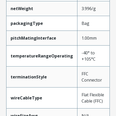
netWeight
3.996/g
packagingType
Bag
pitchMatingInterface
1.00mm
-40° to
temperatureRangeOperating
+105°C
FFC
terminationStyle
Connector
Flat Flexible
wireCableType
Cable (FFC)
wireSizeAwg
N/A