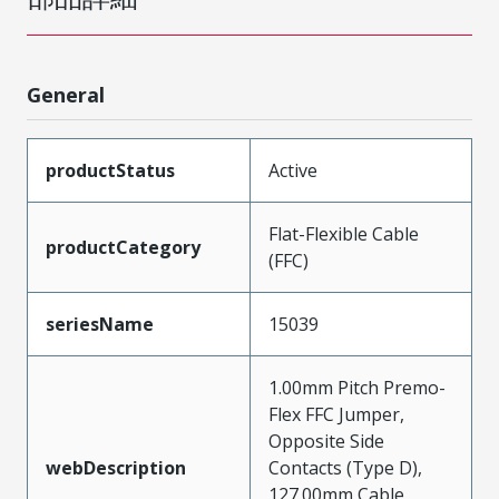
General
productStatus
Active
Flat-Flexible Cable
productCategory
(FFC)
seriesName
15039
1.00mm Pitch Premo-
Flex FFC Jumper,
Opposite Side
webDescription
Contacts (Type D),
127.00mm Cable