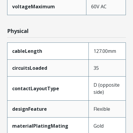
voltageMaximum
60V AC
Physical
cableLength
127.00mm
circuitsLoaded
35
D (opposite
contactLayoutType
side)
designFeature
Flexible
materialPlatingMating
Gold