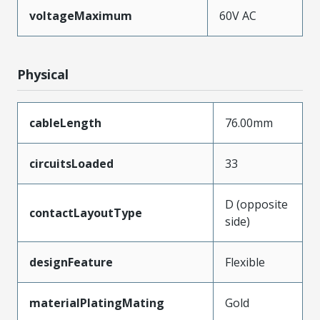
voltageMaximum
60V AC
Physical
cableLength
76.00mm
circuitsLoaded
33
D (opposite
contactLayoutType
side)
designFeature
Flexible
materialPlatingMating
Gold