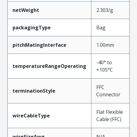
netWeight
2.303/g
packagingType
Bag
pitchMatingInterface
1.00mm
-40° to
temperatureRangeOperating
+105°C
FFC
terminationStyle
Connector
Flat Flexible
wireCableType
Cable (FFC)
wireSizeAwg
N/A