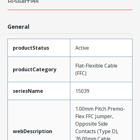
General
productStatus
Active
Flat-Flexible Cable
productCategory
(FFC)
seriesName
15039
1.00mm Pitch Premo-
Flex FFC Jumper,
Opposite Side
webDescription
Contacts (Type D),
76.00mm Cable