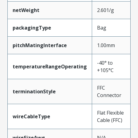
netWeight
2.601/g
packagingType
Bag
pitchMatingInterface
1.00mm
-40° to
temperatureRangeOperating
+105°C
FFC
terminationStyle
Connector
Flat Flexible
wireCableType
Cable (FFC)
wireSizeAwg
N/A