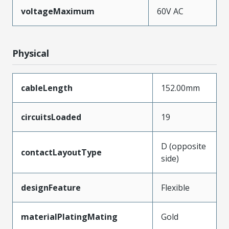
voltageMaximum
60V AC
Physical
cableLength
152.00mm
circuitsLoaded
19
D (opposite
contactLayoutType
side)
designFeature
Flexible
materialPlatingMating
Gold