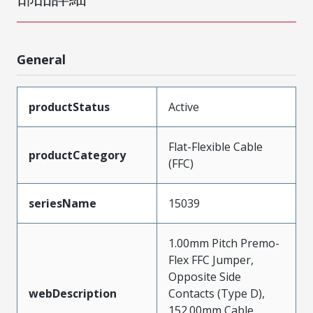
General
productStatus
Active
Flat-Flexible Cable
productCategory
(FFC)
seriesName
15039
1.00mm Pitch Premo-
Flex FFC Jumper,
Opposite Side
webDescription
Contacts (Type D),
152.00mm Cable