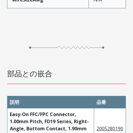
部品との嵌合
説明
品番
Easy-On FFC/FPC Connector,
1.00mm Pitch, FD19 Series, Right-
Angle, Bottom Contact, 1.90mm
2005280190