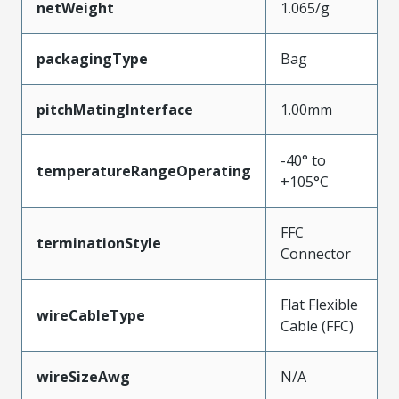
netWeight
1.065/g
packagingType
Bag
pitchMatingInterface
1.00mm
-40° to
temperatureRangeOperating
+105°C
FFC
terminationStyle
Connector
Flat Flexible
wireCableType
Cable (FFC)
wireSizeAwg
N/A