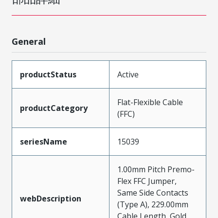
General
productStatus
Active
Flat-Flexible Cable
productCategory
(FFC)
seriesName
15039
1.00mm Pitch Premo-
Flex FFC Jumper,
Same Side Contacts
webDescription
(Type A), 229.00mm
Cable Length, Gold