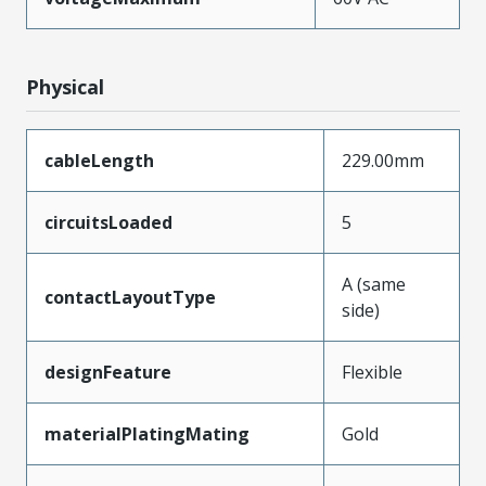
Physical
cableLength
229.00mm
circuitsLoaded
5
A (same
contactLayoutType
side)
designFeature
Flexible
materialPlatingMating
Gold