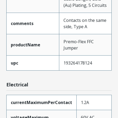
(Au) Plating, 5 Circuits
Contacts on the same
comments
side, Type A
Premo-Flex FFC
productName
Jumper
upc
193264178124
Electrical
currentMaximumPerContact
1.2A
voltageMaximum
60V AC