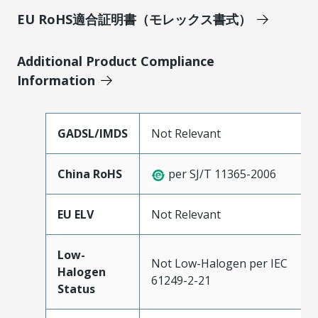
EU RoHS適合証明書（モレックス書式）
Additional Product Compliance
Information
GADSL/IMDS
Not Relevant
China RoHS
per SJ/T 11365-2006
EU ELV
Not Relevant
Low-
Not Low-Halogen per IEC
Halogen
61249-2-21
Status