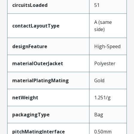
circuitsLoaded
51
A (same
contactLayoutType
side)
designFeature
High-Speed
materialOuterJacket
Polyester
materialPlatingMating
Gold
netWeight
1.251/g
packagingType
Bag
pitchMatingInterface
0.50mm