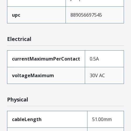
upc
889056697545
Electrical
currentMaximumPerContact
0.5A
voltageMaximum
30V AC
Physical
cableLength
51.00mm