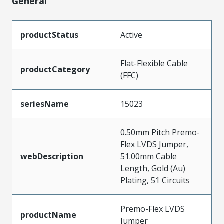
General
productStatus
Active
Flat-Flexible Cable
productCategory
(FFC)
seriesName
15023
0.50mm Pitch Premo-
Flex LVDS Jumper,
webDescription
51.00mm Cable
Length, Gold (Au)
Plating, 51 Circuits
Premo-Flex LVDS
productName
Jumper