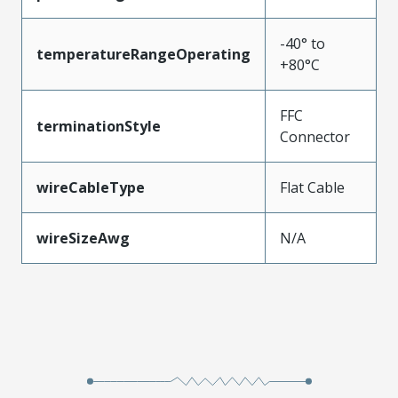
-40° to
temperatureRangeOperating
+80°C
FFC
terminationStyle
Connector
wireCableType
Flat Cable
wireSizeAwg
N/A