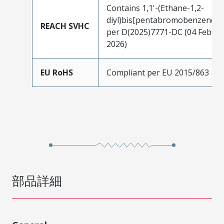
Contains 1,1'-(Ethane-1,2-
diyl)bis[pentabromobenzene]
REACH SVHC
per D(2025)7771-DC (04 Feb
2026)
EU RoHS
Compliant per EU 2015/863
部品詳細