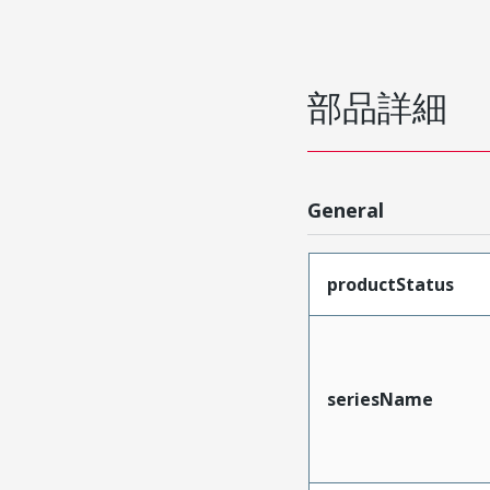
部品詳細
General
productStatus
seriesName