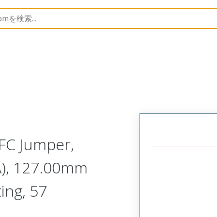
15020
150201303
FC Jumper,
A), 127.00mm
ing, 57