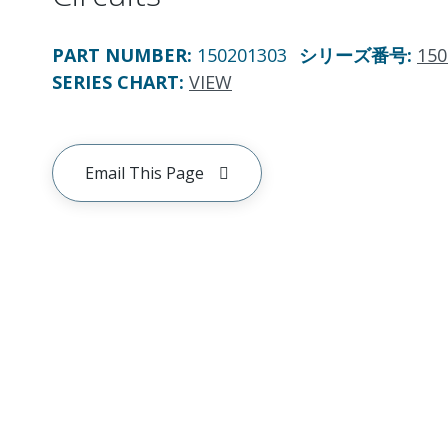
PART NUMBER
:
150201303
シリーズ番号
:
150
SERIES CHART
:
VIEW
Email This Page