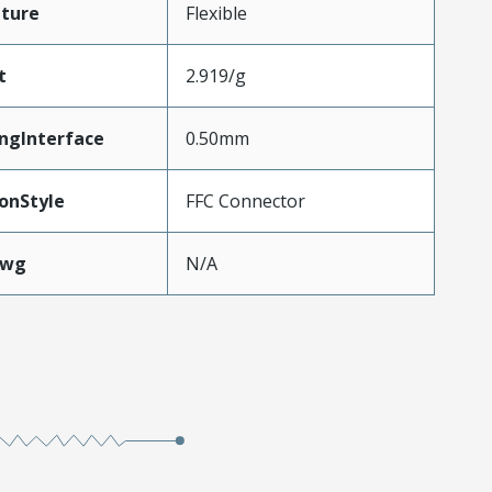
ture
Flexible
t
2.919/g
ngInterface
0.50mm
onStyle
FFC Connector
Awg
N/A