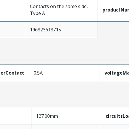
Contacts on the same side,
productNa
Type A
196823613715
erContact
0.5A
voltageM
127.00mm
circuitsL