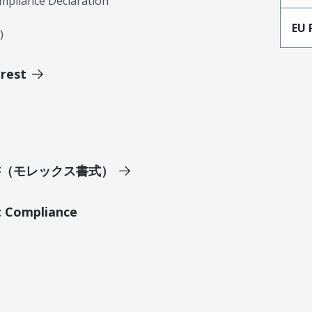
mpliance Declaration
EU 
)
erest
明書（モレックス書式）
t Compliance