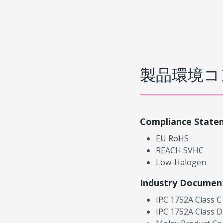
製品環境コ
Compliance State
EU RoHS
REACH SVHC
Low-Halogen
Industry Documen
IPC 1752A Class C
IPC 1752A Class D