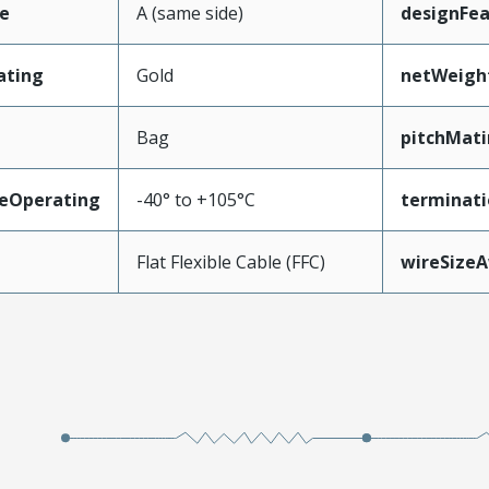
e
A (same side)
designFea
ating
Gold
netWeigh
Bag
pitchMati
eOperating
-40° to +105°C
terminati
Flat Flexible Cable (FFC)
wireSize