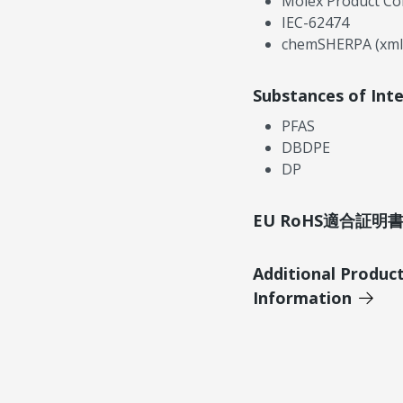
Molex Product Co
IEC-62474
chemSHERPA (xml
Substances of Int
PFAS
DBDPE
DP
EU RoHS適合証
Additional Produc
Information