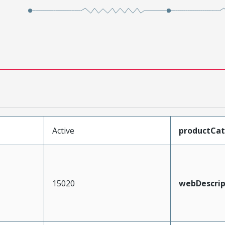
Active
productCa
15020
webDescrip