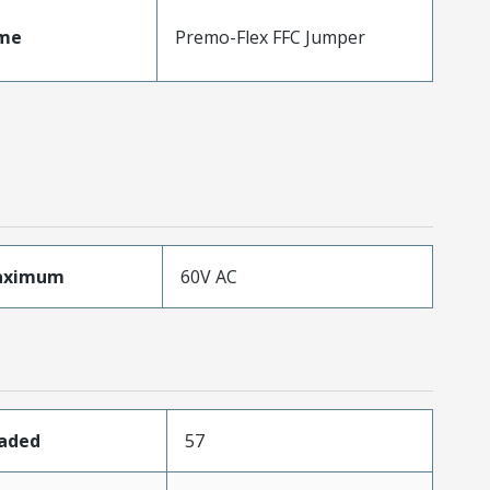
me
Premo-Flex FFC Jumper
aximum
60V AC
oaded
57