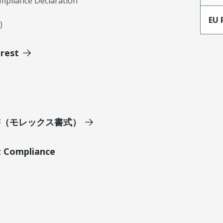
mpliance Declaration
EU 
)
erest
明書（モレックス書式）
t Compliance