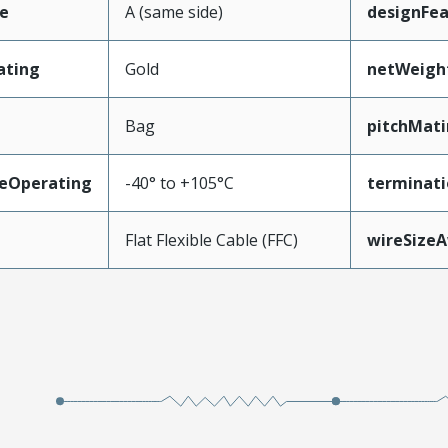
e
A (same side)
designFea
ating
Gold
netWeigh
Bag
pitchMati
eOperating
-40° to +105°C
terminati
Flat Flexible Cable (FFC)
wireSize