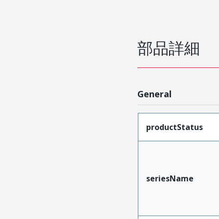
部品詳細
General
productStatus
seriesName