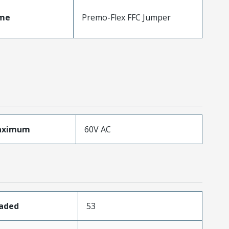
me
Premo-Flex FFC Jumper
aximum
60V AC
oaded
53