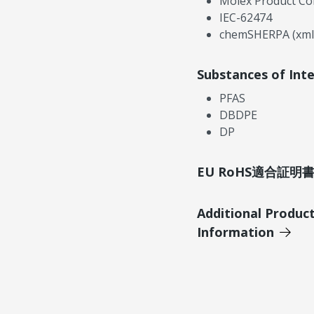
Molex Product Co
IEC-62474
chemSHERPA (xml
Substances of Int
PFAS
DBDPE
DP
EU RoHS適合証
Additional Produc
Information