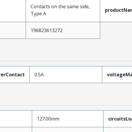
Contacts on the same side,
productNa
Type A
196823613272
erContact
0.5A
voltageM
127.00mm
circuitsL