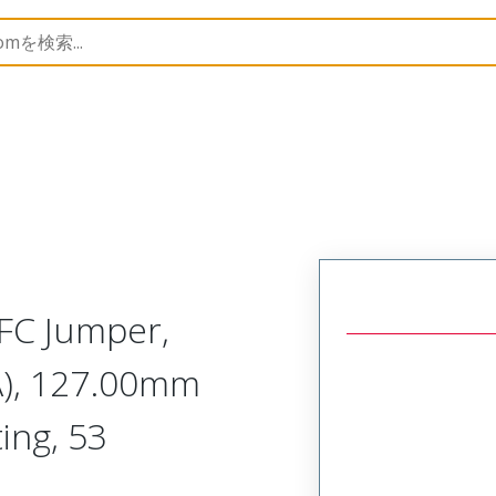
15020
150201259
FC Jumper,
A), 127.00mm
ing, 53