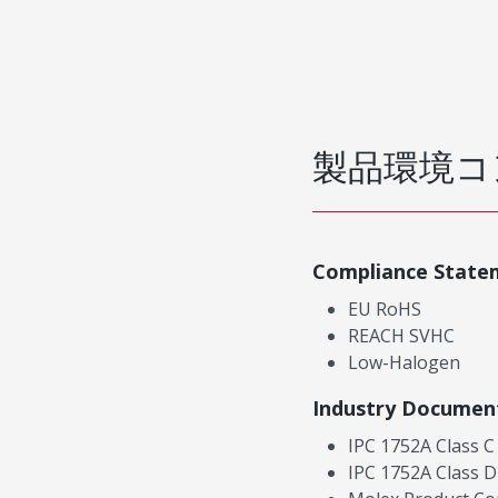
製品環境コ
Compliance State
EU RoHS
REACH SVHC
Low-Halogen
Industry Documen
IPC 1752A Class C
IPC 1752A Class D