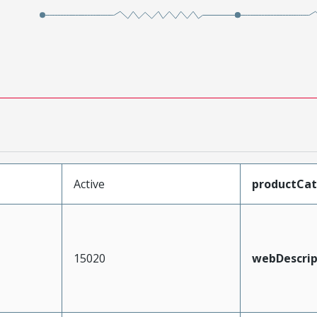
Active
productCa
15020
webDescrip