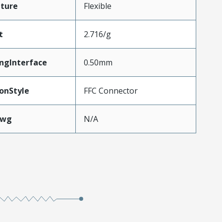
ture
Flexible
t
2.716/g
ngInterface
0.50mm
onStyle
FFC Connector
Awg
N/A