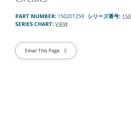
PART NUMBER
:
150201259
シリーズ番号
:
150
SERIES CHART
:
VIEW
Email This Page