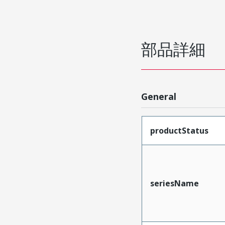
部品詳細
General
productStatus
seriesName