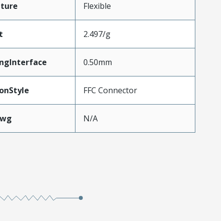
ture
Flexible
t
2.497/g
ngInterface
0.50mm
onStyle
FFC Connector
Awg
N/A