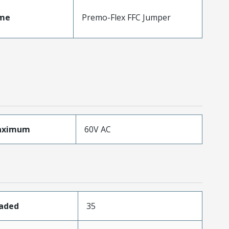
me
Premo-Flex FFC Jumper
aximum
60V AC
oaded
35