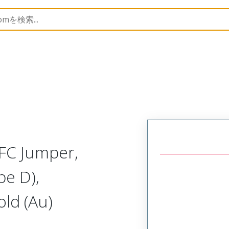
15020
150201064
FC Jumper,
pe D),
ld (Au)