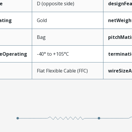
e
D (opposite side)
designFea
ating
Gold
netWeigh
Bag
pitchMati
eOperating
-40° to +105°C
terminati
Flat Flexible Cable (FFC)
wireSize