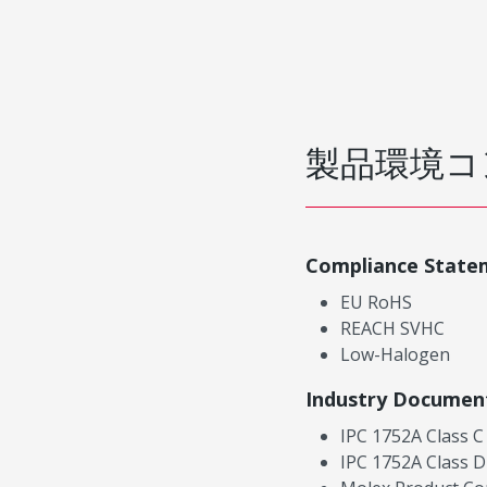
製品環境コ
Compliance State
EU RoHS
REACH SVHC
Low-Halogen
Industry Documen
IPC 1752A Class C
IPC 1752A Class D