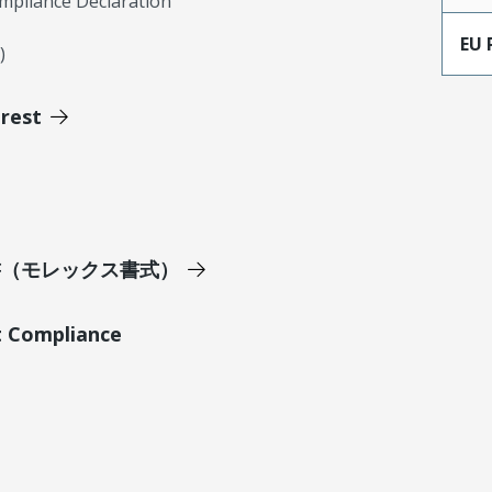
mpliance Declaration
EU 
)
erest
明書（モレックス書式）
t Compliance