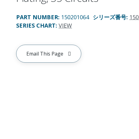
PART NUMBER
:
150201064
シリーズ番号
:
150
SERIES CHART
:
VIEW
Email This Page