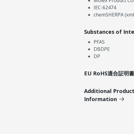
Molex Product Co
IEC-62474
chemSHERPA (xml
Substances of Int
PFAS
DBDPE
DP
EU RoHS適合証
Additional Produc
Information