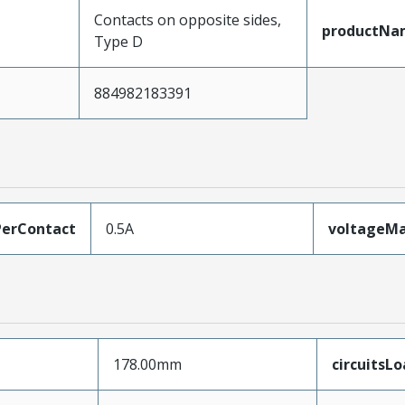
Contacts on opposite sides,
productNa
Type D
884982183391
erContact
0.5A
voltageM
178.00mm
circuitsL