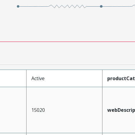
Active
productCa
15020
webDescrip