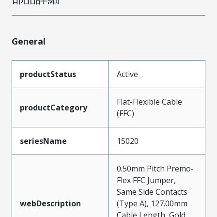
General
productStatus
Active
Flat-Flexible Cable
productCategory
(FFC)
seriesName
15020
0.50mm Pitch Premo-
Flex FFC Jumper,
Same Side Contacts
webDescription
(Type A), 127.00mm
Cable Length, Gold