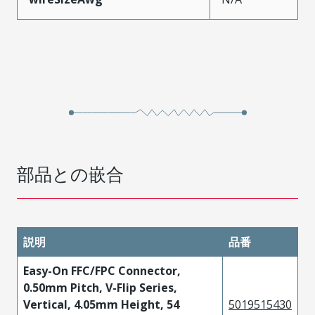
部品との嵌合
説明
品番
Easy-On FFC/FPC Connector,
0.50mm Pitch, V-Flip Series,
Vertical, 4.05mm Height, 54
5019515430