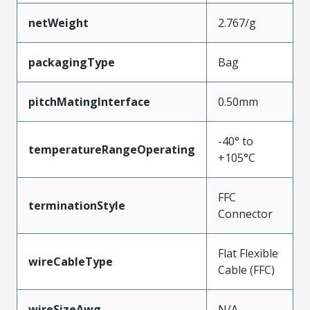
netWeight
2.767/g
packagingType
Bag
pitchMatingInterface
0.50mm
-40° to
temperatureRangeOperating
+105°C
FFC
terminationStyle
Connector
Flat Flexible
wireCableType
Cable (FFC)
wireSizeAwg
N/A