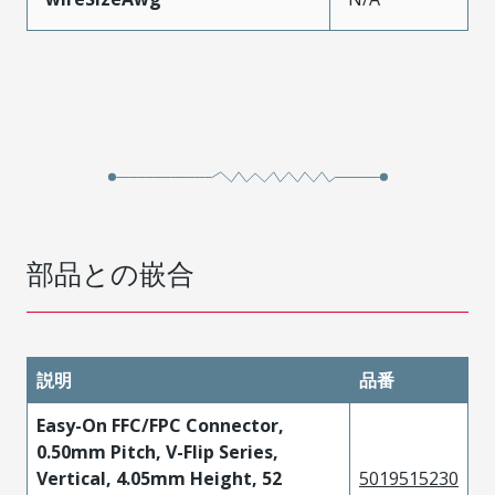
部品との嵌合
説明
品番
Easy-On FFC/FPC Connector,
0.50mm Pitch, V-Flip Series,
Vertical, 4.05mm Height, 52
5019515230