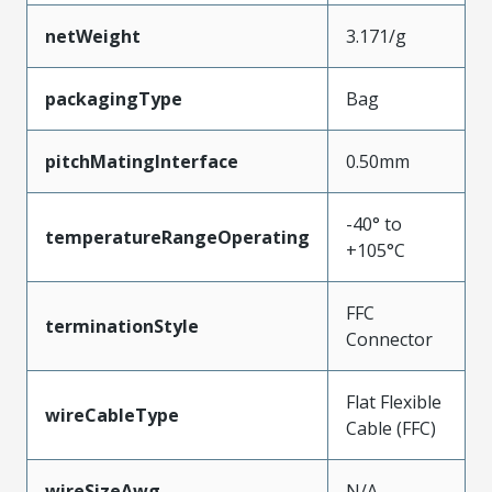
netWeight
3.171/g
packagingType
Bag
pitchMatingInterface
0.50mm
-40° to
temperatureRangeOperating
+105°C
FFC
terminationStyle
Connector
Flat Flexible
wireCableType
Cable (FFC)
wireSizeAwg
N/A