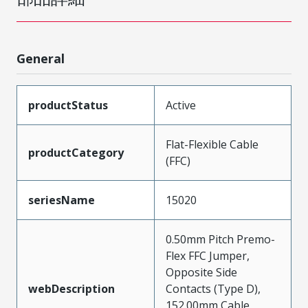
General
productStatus
Active
Flat-Flexible Cable
productCategory
(FFC)
seriesName
15020
0.50mm Pitch Premo-
Flex FFC Jumper,
Opposite Side
webDescription
Contacts (Type D),
152.00mm Cable