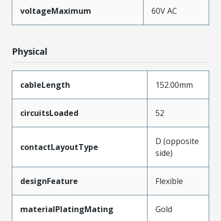
voltageMaximum
60V AC
Physical
cableLength
152.00mm
circuitsLoaded
52
D (opposite
contactLayoutType
side)
designFeature
Flexible
materialPlatingMating
Gold