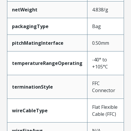
netWeight
4.838/g
packagingType
Bag
pitchMatingInterface
0.50mm
-40° to
temperatureRangeOperating
+105°C
FFC
terminationStyle
Connector
Flat Flexible
wireCableType
Cable (FFC)
wireSizeAwg
N/A