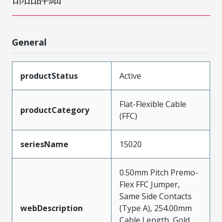
General
productStatus
Active
Flat-Flexible Cable
productCategory
(FFC)
seriesName
15020
0.50mm Pitch Premo-
Flex FFC Jumper,
Same Side Contacts
webDescription
(Type A), 254.00mm
Cable Length, Gold