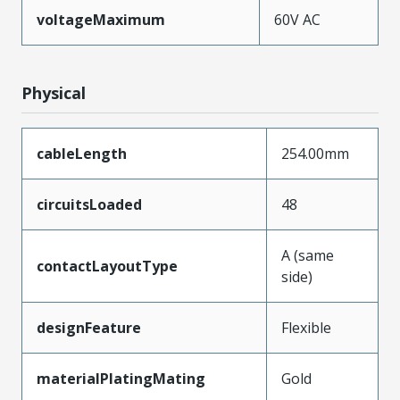
voltageMaximum
60V AC
Physical
cableLength
254.00mm
circuitsLoaded
48
A (same
contactLayoutType
side)
designFeature
Flexible
materialPlatingMating
Gold