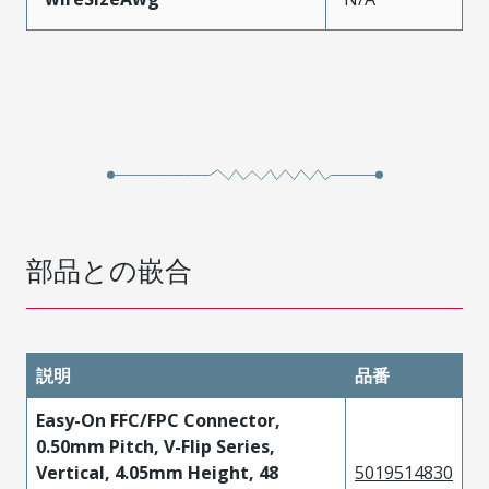
部品との嵌合
説明
品番
Easy-On FFC/FPC Connector,
0.50mm Pitch, V-Flip Series,
Vertical, 4.05mm Height, 48
5019514830