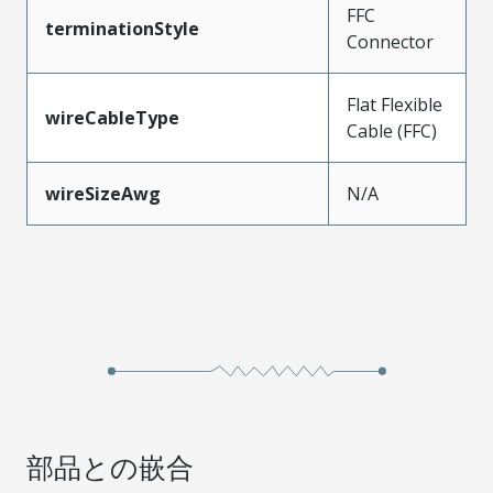
FFC
terminationStyle
Connector
Flat Flexible
wireCableType
Cable (FFC)
wireSizeAwg
N/A
部品との嵌合