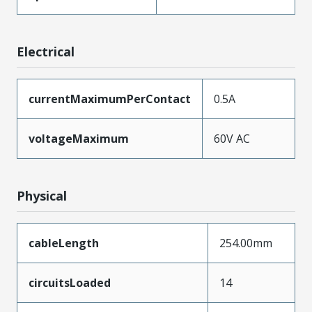
Electrical
currentMaximumPerContact
0.5A
voltageMaximum
60V AC
Physical
cableLength
254.00mm
circuitsLoaded
14