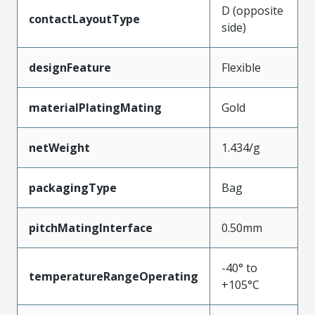
D (opposite
contactLayoutType
side)
designFeature
Flexible
materialPlatingMating
Gold
netWeight
1.434/g
packagingType
Bag
pitchMatingInterface
0.50mm
-40° to
temperatureRangeOperating
+105°C